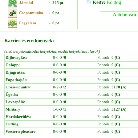
Kedv:
Boldog
Jármód
»
225 pt
Csapatmunka
»
0 pt
A ló be van 
Fegyelem
»
0 pt
Karrier és eredmények:
(első helyek-második helyek-harmadik helyek /indulások)
Díjlovaglás:
0-0-0 /
0
Pontok:
0 (C)
Galopp:
0-0-0 /
0
Pontok:
0 (C)
Díjugratás:
0-0-0 /
0
Pontok:
0 (C)
Fogathajtás:
0-0-0 /
0
Pontok:
0 (C)
Cross-country:
0-2-0 /
2
Pontok:
3178 (A)
Ügetés:
0-0-0 /
0
Pontok:
0 (C)
Lovaspóló:
0-0-0 /
0
Pontok:
0 (C)
Military:
1-0-0 /
1
Pontok:
3127 (A)
Hordókerülés:
0-0-0 /
0
Pontok:
0 (C)
Cutting:
0-0-0 /
0
Pontok:
0 (C)
Western pleasure:
0-0-0 /
0
Pontok:
0 (C)