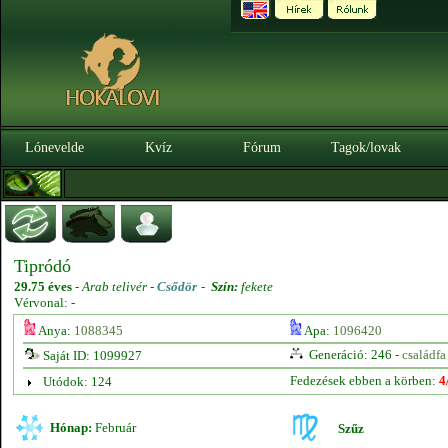
Lónevelde
Kvíz
Fórum
Tagok/lovak
Tipródó
29.75 éves
-
Arab telivér -
Csődör
-
Szín:
fekete
Vérvonal: -
Anya:
1088345
Apa:
1096420
Generáció: 246 -
családfa
Saját ID: 1099927
Fedezések ebben a körben:
4
Utódok: 124
Hónap:
Február
Szűz