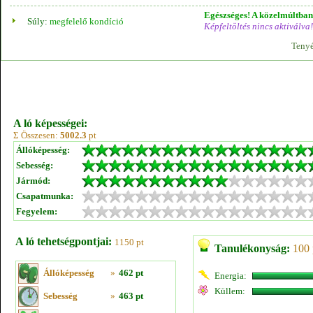
Egészséges! A közelmúltban 
Súly:
megfelelő kondíció
Képfeltöltés nincs aktiválva!
Tenyé
A ló képességei:
Σ Összesen:
5002.3
pt
Állóképesség:
Sebesség:
Jármód:
Csapatmunka:
Fegyelem:
A ló tehetségpontjai:
1150 pt
Tanulékonyság:
100 
Állóképesség
»
462 pt
Energia:
Küllem:
Sebesség
»
463 pt