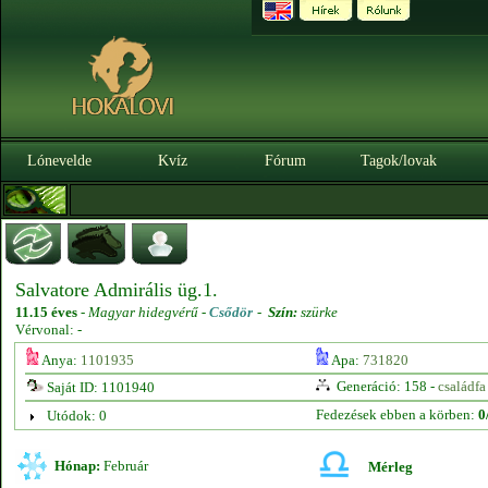
Lónevelde
Kvíz
Fórum
Tagok/lovak
Salvatore Admirális üg.1.
11.15 éves
-
Magyar hidegvérű -
Csődör
-
Szín:
szürke
Vérvonal: -
Anya:
1101935
Apa:
731820
Generáció: 158 -
családfa
Saját ID: 1101940
Fedezések ebben a körben:
0
Utódok: 0
Hónap:
Február
Mérleg