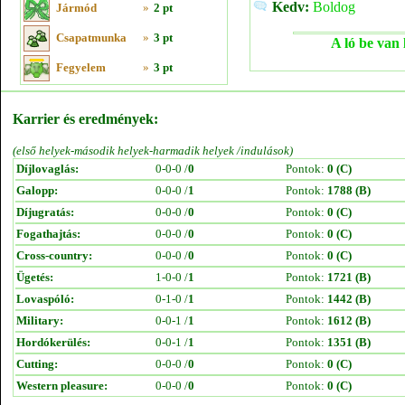
Kedv:
Boldog
Jármód
»
2 pt
Csapatmunka
»
3 pt
A ló be van 
Fegyelem
»
3 pt
Karrier és eredmények:
(első helyek-második helyek-harmadik helyek /indulások)
Díjlovaglás:
0-0-0 /
0
Pontok:
0 (C)
Galopp:
0-0-0 /
1
Pontok:
1788 (B)
Díjugratás:
0-0-0 /
0
Pontok:
0 (C)
Fogathajtás:
0-0-0 /
0
Pontok:
0 (C)
Cross-country:
0-0-0 /
0
Pontok:
0 (C)
Ügetés:
1-0-0 /
1
Pontok:
1721 (B)
Lovaspóló:
0-1-0 /
1
Pontok:
1442 (B)
Military:
0-0-1 /
1
Pontok:
1612 (B)
Hordókerülés:
0-0-1 /
1
Pontok:
1351 (B)
Cutting:
0-0-0 /
0
Pontok:
0 (C)
Western pleasure:
0-0-0 /
0
Pontok:
0 (C)