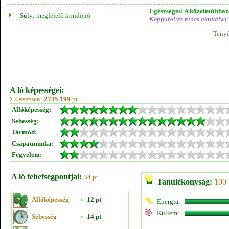
Egészséges! A közelmúltban 
Súly:
megfelelő kondíció
Képfeltöltés nincs aktiválva!
Tenyé
A ló képességei:
Σ Összesen:
2735.199
pt
Állóképesség:
Sebesség:
Jármód:
Csapatmunka:
Fegyelem:
A ló tehetségpontjai:
34 pt
Tanulékonyság:
100 
Állóképesség
»
12 pt
Energia:
Küllem:
Sebesség
»
14 pt