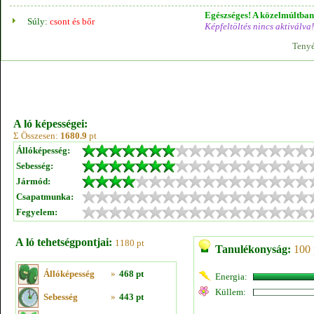
Egészséges! A közelmúltban 
Súly:
csont és bőr
Képfeltöltés nincs aktiválva!
Tenyé
A ló képességei:
Σ Összesen:
1680.9
pt
Állóképesség:
Sebesség:
Jármód:
Csapatmunka:
Fegyelem:
A ló tehetségpontjai:
1180 pt
Tanulékonyság:
100 
Állóképesség
»
468 pt
Energia:
Küllem:
Sebesség
»
443 pt