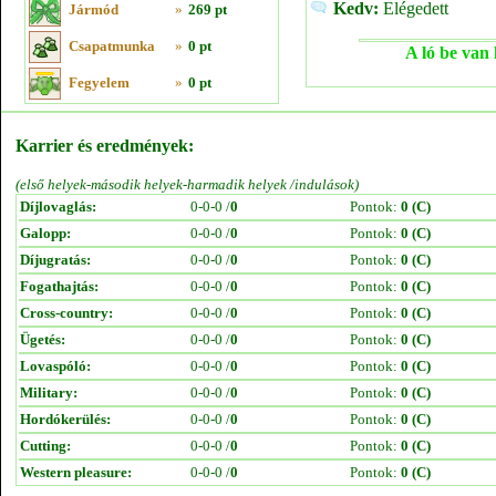
Kedv:
Elégedett
Jármód
»
269 pt
Csapatmunka
»
0 pt
A ló be van 
Fegyelem
»
0 pt
Karrier és eredmények:
(első helyek-második helyek-harmadik helyek /indulások)
Díjlovaglás:
0-0-0 /
0
Pontok:
0 (C)
Galopp:
0-0-0 /
0
Pontok:
0 (C)
Díjugratás:
0-0-0 /
0
Pontok:
0 (C)
Fogathajtás:
0-0-0 /
0
Pontok:
0 (C)
Cross-country:
0-0-0 /
0
Pontok:
0 (C)
Ügetés:
0-0-0 /
0
Pontok:
0 (C)
Lovaspóló:
0-0-0 /
0
Pontok:
0 (C)
Military:
0-0-0 /
0
Pontok:
0 (C)
Hordókerülés:
0-0-0 /
0
Pontok:
0 (C)
Cutting:
0-0-0 /
0
Pontok:
0 (C)
Western pleasure:
0-0-0 /
0
Pontok:
0 (C)