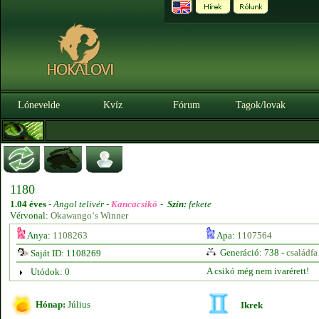
Lónevelde
Kvíz
Fórum
Tagok/lovak
1180
1.04 éves
-
Angol telivér -
Kancacsikó
-
Szín:
fekete
Vérvonal:
Okawango‘s Winner
Anya:
1108263
Apa:
1107564
Generáció: 738 -
családfa
Saját ID: 1108269
A csikó még nem ivarérett!
Utódok: 0
Hónap:
Július
Ikrek