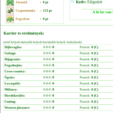
Kedv:
Elégedett
Jármód
»
0 pt
Csapatmunka
»
123 pt
A ló be van 
Fegyelem
»
0 pt
Karrier és eredmények:
(első helyek-második helyek-harmadik helyek /indulások)
Díjlovaglás:
0-0-0 /
0
Pontok:
0 (C)
Galopp:
0-0-0 /
0
Pontok:
0 (C)
Díjugratás:
0-0-0 /
0
Pontok:
0 (C)
Fogathajtás:
0-0-0 /
0
Pontok:
0 (C)
Cross-country:
0-0-0 /
0
Pontok:
0 (C)
Ügetés:
0-0-0 /
0
Pontok:
0 (C)
Lovaspóló:
0-0-0 /
0
Pontok:
0 (C)
Military:
0-0-0 /
0
Pontok:
0 (C)
Hordókerülés:
0-0-0 /
0
Pontok:
0 (C)
Cutting:
0-0-0 /
0
Pontok:
0 (C)
Western pleasure:
0-0-0 /
0
Pontok:
0 (C)