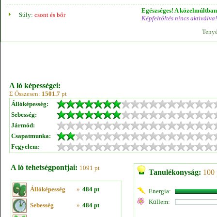
Egészséges! A közelmúltban 
Súly:
csont és bőr
Képfeltöltés nincs aktiválva!
Tenyé
A ló képességei:
Σ Összesen:
1501.7
pt
Állóképesség:
Sebesség:
Jármód:
Csapatmunka:
Fegyelem:
A ló tehetségpontjai:
1091 pt
Tanulékonyság:
100 
Állóképesség
»
484 pt
Energia:
Küllem:
Sebesség
»
484 pt