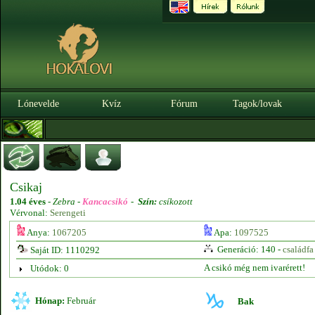
Lónevelde
Kvíz
Fórum
Tagok/lovak
Csikaj
1.04 éves
-
Zebra -
Kancacsikó
-
Szín:
csíkozott
Vérvonal:
Serengeti
Anya:
1067205
Apa:
1097525
Generáció: 140 -
családfa
Saját ID: 1110292
A csikó még nem ivarérett!
Utódok: 0
Hónap:
Február
Bak