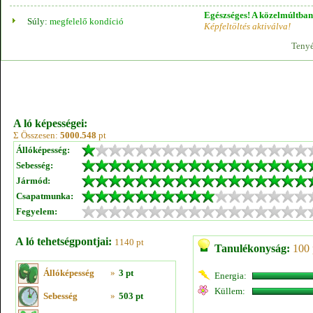
Egészséges! A közelmúltban 
Súly:
megfelelő kondíció
Képfeltöltés aktiválva!
Tenyé
A ló képességei:
Σ Összesen:
5000.548
pt
Állóképesség:
Sebesség:
Jármód:
Csapatmunka:
Fegyelem:
A ló tehetségpontjai:
1140 pt
Tanulékonyság:
100 
Állóképesség
»
3 pt
Energia:
Küllem:
Sebesség
»
503 pt