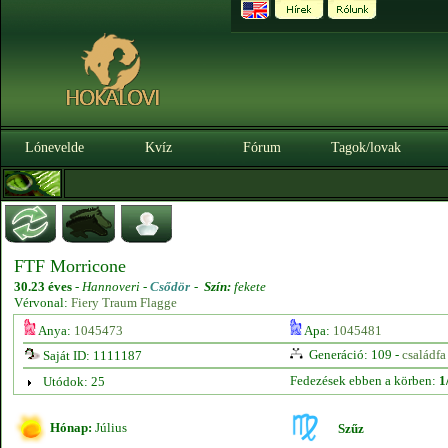
Lónevelde
Kvíz
Fórum
Tagok/lovak
FTF Morricone
30.23 éves
-
Hannoveri -
Csődör
-
Szín:
fekete
Vérvonal:
Fiery Traum Flagge
Anya:
1045473
Apa:
1045481
Generáció: 109 -
családfa
Saját ID: 1111187
Fedezések ebben a körben:
1
Utódok: 25
Hónap:
Július
Szűz