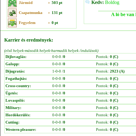
Kedv:
Boldog
Jármód
»
503 pt
Csapatmunka
»
131 pt
A ló be van 
Fegyelem
»
0 pt
Karrier és eredmények:
(első helyek-második helyek-harmadik helyek /indulások)
Díjlovaglás:
0-0-0 /
0
Pontok:
0 (C)
Galopp:
0-0-0 /
0
Pontok:
0 (C)
Díjugratás:
1-0-0 /
1
Pontok:
2923 (A)
Fogathajtás:
0-0-0 /
0
Pontok:
0 (C)
Cross-country:
0-0-0 /
0
Pontok:
0 (C)
Ügetés:
0-0-0 /
0
Pontok:
0 (C)
Lovaspóló:
0-0-0 /
0
Pontok:
0 (C)
Military:
0-0-0 /
0
Pontok:
0 (C)
Hordókerülés:
0-0-0 /
0
Pontok:
0 (C)
Cutting:
0-0-0 /
0
Pontok:
0 (C)
Western pleasure:
0-0-0 /
0
Pontok:
0 (C)