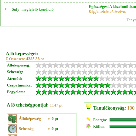
Egészséges! A közelmúltban 
Súly:
megfelelő kondíció
Képfeltöltés aktiválva!
Tenyé
A ló képességei:
Σ Összesen:
4285.38
pt
Állóképesség:
Sebesség:
Jármód:
Csapatmunka:
Fegyelem:
A ló tehetségpontjai:
1147 pt
Tanulékonyság:
100 
Állóképesség
»
0 pt
Energia:
Küllem:
Sebesség
»
0 pt