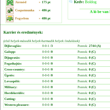
Kedv:
Boldog
Jármód
»
175 pt
Csapatmunka
»
486 pt
A ló be van 
Fegyelem
»
486 pt
Karrier és eredmények:
(első helyek-második helyek-harmadik helyek /indulások)
Díjlovaglás:
0-0-1 /
3
Pontok:
2744 (A)
Galopp:
0-0-0 /
0
Pontok:
0 (C)
Díjugratás:
0-0-0 /
0
Pontok:
0 (C)
Fogathajtás:
0-0-0 /
0
Pontok:
0 (C)
Cross-country:
0-0-0 /
0
Pontok:
0 (C)
Ügetés:
0-0-0 /
0
Pontok:
0 (C)
Lovaspóló:
0-0-0 /
0
Pontok:
0 (C)
Military:
0-0-0 /
0
Pontok:
0 (C)
Hordókerülés:
0-0-0 /
0
Pontok:
0 (C)
Cutting:
0-0-0 /
0
Pontok:
0 (C)
Western pleasure:
0-0-0 /
0
Pontok:
0 (C)