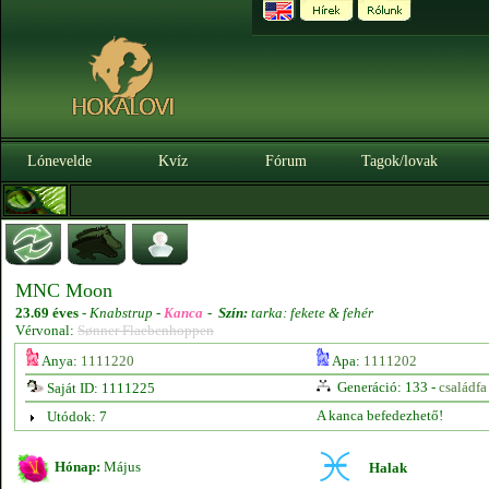
Lónevelde
Kvíz
Fórum
Tagok/lovak
MNC Moon
23.69 éves
-
Knabstrup -
Kanca
-
Szín:
tarka: fekete & fehér
Vérvonal:
Sønner Flaebenhoppen
Anya:
1111220
Apa:
1111202
Generáció: 133 -
családfa
Saját ID: 1111225
A kanca befedezhető!
Utódok: 7
Hónap:
Május
Halak