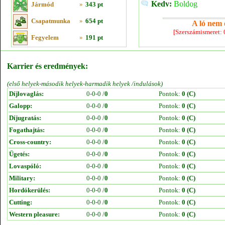
Kedv:
Boldog
Jármód
»
343 pt
Csapatmunka
»
654 pt
A ló nem e
[Szerszámismeret:
Fegyelem
»
191 pt
Karrier és eredmények:
(első helyek-második helyek-harmadik helyek /indulások)
Díjlovaglás:
0-0-0 /
0
Pontok:
0 (C)
Galopp:
0-0-0 /
0
Pontok:
0 (C)
Díjugratás:
0-0-0 /
0
Pontok:
0 (C)
Fogathajtás:
0-0-0 /
0
Pontok:
0 (C)
Cross-country:
0-0-0 /
0
Pontok:
0 (C)
Ügetés:
0-0-0 /
0
Pontok:
0 (C)
Lovaspóló:
0-0-0 /
0
Pontok:
0 (C)
Military:
0-0-0 /
0
Pontok:
0 (C)
Hordókerülés:
0-0-0 /
0
Pontok:
0 (C)
Cutting:
0-0-0 /
0
Pontok:
0 (C)
Western pleasure:
0-0-0 /
0
Pontok:
0 (C)