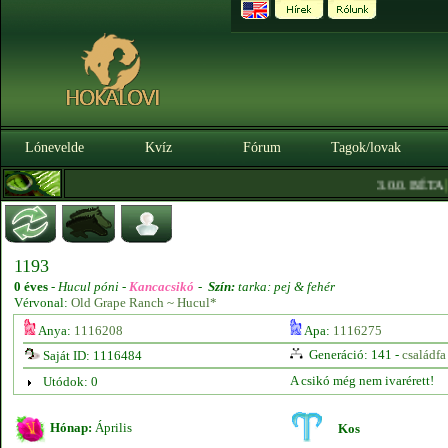
Lónevelde
Kvíz
Fórum
Tagok/lovak
|
3.0.0. BÉTA
Sz
1193
0 éves
-
Hucul póni -
Kancacsikó
-
Szín:
tarka: pej & fehér
Vérvonal:
Old Grape Ranch ~ Hucul*
Anya:
1116208
Apa:
1116275
Generáció: 141 -
családfa
Saját ID: 1116484
A csikó még nem ivarérett!
Utódok: 0
Hónap:
Április
Kos