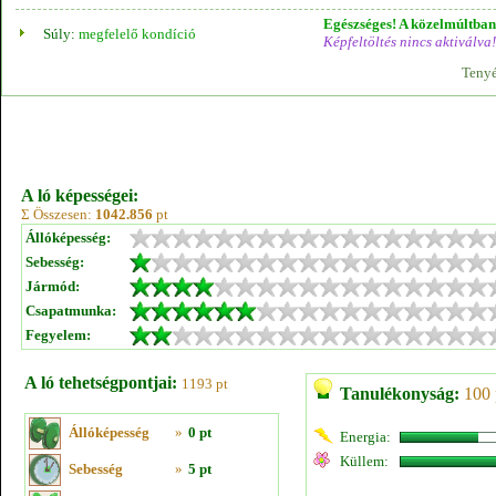
Egészséges! A közelmúltban 
Súly:
megfelelő kondíció
Képfeltöltés nincs aktiválva!
Tenyé
A ló képességei:
Σ Összesen:
1042.856
pt
Állóképesség:
Sebesség:
Jármód:
Csapatmunka:
Fegyelem:
A ló tehetségpontjai:
1193 pt
Tanulékonyság:
100 
Állóképesség
»
0 pt
Energia:
Küllem:
Sebesség
»
5 pt