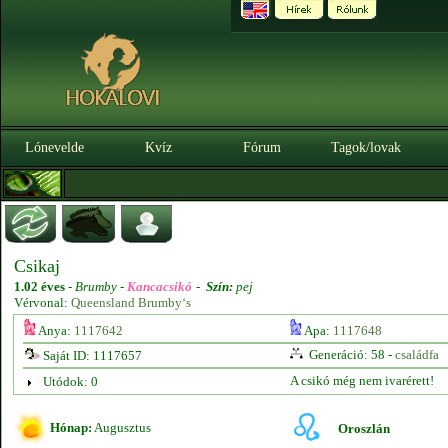
Lónevelde
Kvíz
Fórum
Tagok/lovak
Csikaj
1.02 éves
-
Brumby -
Kancacsikó
-
Szín:
pej
Vérvonal:
Queensland Brumby‘s
Anya:
1117642
Apa:
1117648
Generáció: 58 -
családfa
Saját ID: 1117657
A csikó még nem ivarérett!
Utódok: 0
Hónap:
Augusztus
Oroszlán