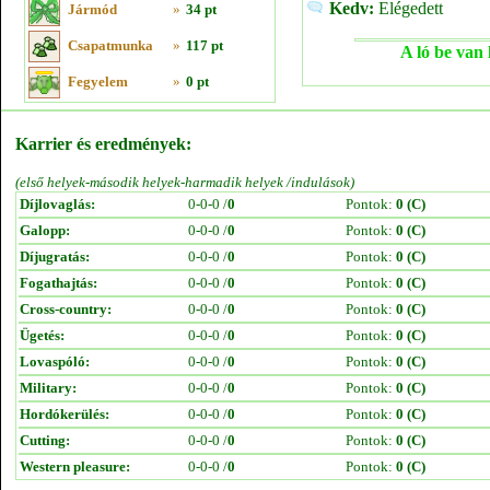
Kedv:
Elégedett
Jármód
»
34 pt
Csapatmunka
»
117 pt
A ló be van 
Fegyelem
»
0 pt
Karrier és eredmények:
(első helyek-második helyek-harmadik helyek /indulások)
Díjlovaglás:
0-0-0 /
0
Pontok:
0 (C)
Galopp:
0-0-0 /
0
Pontok:
0 (C)
Díjugratás:
0-0-0 /
0
Pontok:
0 (C)
Fogathajtás:
0-0-0 /
0
Pontok:
0 (C)
Cross-country:
0-0-0 /
0
Pontok:
0 (C)
Ügetés:
0-0-0 /
0
Pontok:
0 (C)
Lovaspóló:
0-0-0 /
0
Pontok:
0 (C)
Military:
0-0-0 /
0
Pontok:
0 (C)
Hordókerülés:
0-0-0 /
0
Pontok:
0 (C)
Cutting:
0-0-0 /
0
Pontok:
0 (C)
Western pleasure:
0-0-0 /
0
Pontok:
0 (C)