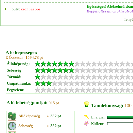
Egészséges! A közelmúltban 
Súly:
csont és bőr
Képfeltöltés nincs aktiválva!
Tenyé
A ló képességei:
Σ Összesen:
1594.73
pt
Állóképesség:
Sebesség:
Jármód:
Csapatmunka:
Fegyelem:
A ló tehetségpontjai:
915 pt
Tanulékonyság:
100 
Állóképesség
»
382 pt
Energia:
Küllem:
Sebesség
»
382 pt