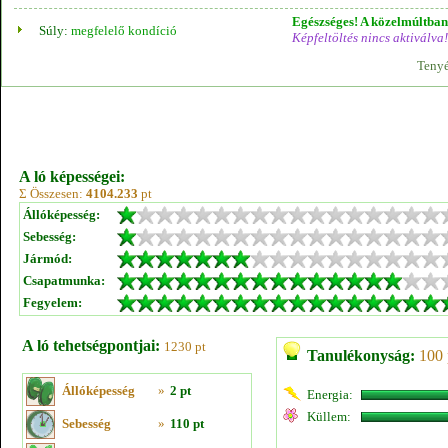
Egészséges! A közelmúltban 
Súly:
megfelelő kondíció
Képfeltöltés nincs aktiválva!
Tenyé
A ló képességei:
Σ Összesen:
4104.233
pt
Állóképesség:
Sebesség:
Jármód:
Csapatmunka:
Fegyelem:
A ló tehetségpontjai:
1230 pt
Tanulékonyság:
100 
Állóképesség
»
2 pt
Energia:
Küllem:
Sebesség
»
110 pt