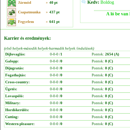
Kedv:
Boldog
Jármód
»
40 pt
Csapatmunka
»
437 pt
A ló be van 
Fegyelem
»
641 pt
Karrier és eredmények:
(első helyek-második helyek-harmadik helyek /indulások)
Díjlovaglás:
0-0-0 /
1
Pontok:
2654 (A)
Galopp:
0-0-0 /
0
Pontok:
0 (C)
Díjugratás:
0-0-0 /
0
Pontok:
0 (C)
Fogathajtás:
0-0-0 /
0
Pontok:
0 (C)
Cross-country:
0-0-0 /
0
Pontok:
0 (C)
Ügetés:
0-0-0 /
0
Pontok:
0 (C)
Lovaspóló:
0-0-0 /
0
Pontok:
0 (C)
Military:
0-0-0 /
0
Pontok:
0 (C)
Hordókerülés:
0-0-0 /
0
Pontok:
0 (C)
Cutting:
0-0-0 /
0
Pontok:
0 (C)
Western pleasure:
0-0-0 /
0
Pontok:
0 (C)