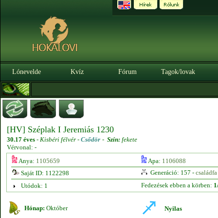
Lónevelde
Kvíz
Fórum
Tagok/lovak
[HV] Széplak I Jeremiás 1230
30.17 éves
-
Kisbéri félvér -
Csődör
-
Szín:
fekete
Vérvonal: -
Anya:
1105659
Apa:
1106088
Generáció: 157 -
családfa
Saját ID: 1122298
Fedezések ebben a körben:
1
Utódok: 1
Hónap:
Október
Nyilas