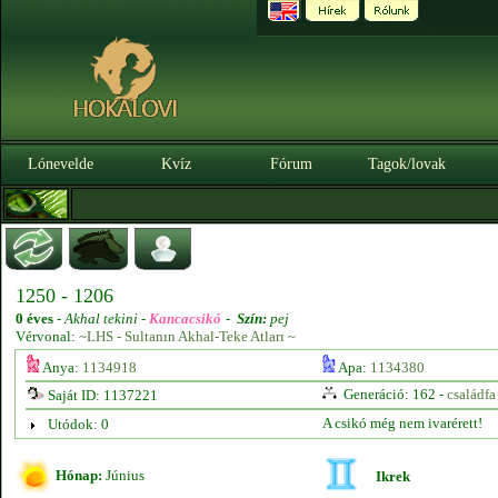
Lónevelde
Kvíz
Fórum
Tagok/lovak
1250 - 1206
0 éves
-
Akhal tekini -
Kancacsikó
-
Szín:
pej
Vérvonal:
~LHS - Sultanın Akhal-Teke Atları ~
Anya:
1134918
Apa:
1134380
Generáció: 162 -
családfa
Saját ID: 1137221
A csikó még nem ivarérett!
Utódok: 0
Hónap:
Június
Ikrek