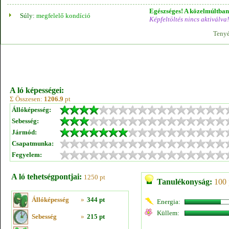
Egészséges! A közelmúltban 
Súly:
megfelelő kondíció
Képfeltöltés nincs aktiválva!
Tenyé
A ló képességei:
Σ Összesen:
1206.9
pt
Állóképesség:
Sebesség:
Jármód:
Csapatmunka:
Fegyelem:
A ló tehetségpontjai:
1250 pt
Tanulékonyság:
100 
Állóképesség
»
344 pt
Energia:
Küllem:
Sebesség
»
215 pt