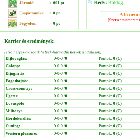
Kedv:
Boldog
Jármód
»
691 pt
Csapatmunka
»
0 pt
A ló nem e
[Szerszámismeret:
Fegyelem
»
0 pt
Karrier és eredmények:
(első helyek-második helyek-harmadik helyek /indulások)
Díjlovaglás:
0-0-0 /
0
Pontok:
0 (C)
Galopp:
0-0-0 /
0
Pontok:
0 (C)
Díjugratás:
0-0-0 /
0
Pontok:
0 (C)
Fogathajtás:
0-0-0 /
0
Pontok:
0 (C)
Cross-country:
0-0-0 /
0
Pontok:
0 (C)
Ügetés:
0-0-0 /
0
Pontok:
0 (C)
Lovaspóló:
0-0-0 /
0
Pontok:
0 (C)
Military:
0-0-0 /
0
Pontok:
0 (C)
Hordókerülés:
0-0-0 /
0
Pontok:
0 (C)
Cutting:
0-0-0 /
0
Pontok:
0 (C)
Western pleasure:
0-0-0 /
0
Pontok:
0 (C)