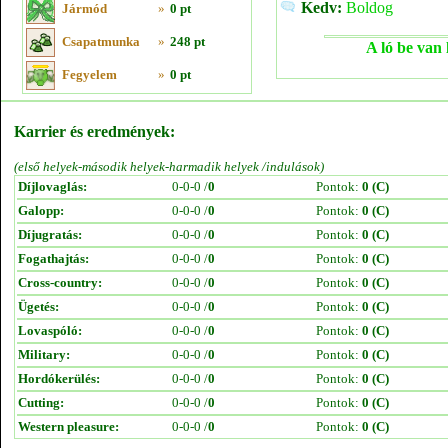
Kedv:
Boldog
Jármód
»
0 pt
Csapatmunka
»
248 pt
A ló be van 
Fegyelem
»
0 pt
Karrier és eredmények:
(első helyek-második helyek-harmadik helyek /indulások)
Díjlovaglás:
0-0-0 /
0
Pontok:
0 (C)
Galopp:
0-0-0 /
0
Pontok:
0 (C)
Díjugratás:
0-0-0 /
0
Pontok:
0 (C)
Fogathajtás:
0-0-0 /
0
Pontok:
0 (C)
Cross-country:
0-0-0 /
0
Pontok:
0 (C)
Ügetés:
0-0-0 /
0
Pontok:
0 (C)
Lovaspóló:
0-0-0 /
0
Pontok:
0 (C)
Military:
0-0-0 /
0
Pontok:
0 (C)
Hordókerülés:
0-0-0 /
0
Pontok:
0 (C)
Cutting:
0-0-0 /
0
Pontok:
0 (C)
Western pleasure:
0-0-0 /
0
Pontok:
0 (C)