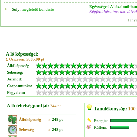
Egészséges! A közelmúltban 
Súly:
megfelelő kondíció
Képfeltöltés nincs aktiválva!
Tenyé
A ló képességei:
Σ Összesen:
5005.09
pt
Állóképesség:
Sebesség:
Jármód:
Csapatmunka:
Fegyelem:
A ló tehetségpontjai:
744 pt
Tanulékonyság:
100 
Állóképesség
»
248 pt
Energia:
Küllem:
Sebesség
»
248 pt