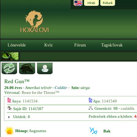
Lónevelde
Kvíz
Fórum
Tagok/lovak
Red Gun™
26.06 éves
-
Amerikai telivér -
Csődör
-
Szín:
sárga
Vérvonal:
Beast for the Throne™
Anya:
1141534
Apa:
1141549
Generáció: 98 -
családfa
Saját ID: 1141587
Fedezések ebben a körben:
4
Utódok: 8
Hónap:
Augusztus
Bak