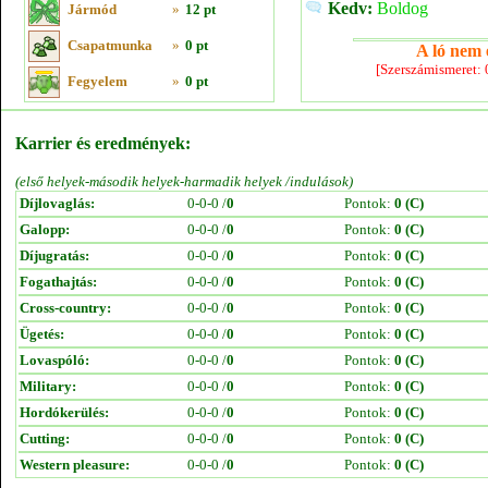
Kedv:
Boldog
Jármód
»
12 pt
Csapatmunka
»
0 pt
A ló nem e
[Szerszámismeret:
Fegyelem
»
0 pt
Karrier és eredmények:
(első helyek-második helyek-harmadik helyek /indulások)
Díjlovaglás:
0-0-0 /
0
Pontok:
0 (C)
Galopp:
0-0-0 /
0
Pontok:
0 (C)
Díjugratás:
0-0-0 /
0
Pontok:
0 (C)
Fogathajtás:
0-0-0 /
0
Pontok:
0 (C)
Cross-country:
0-0-0 /
0
Pontok:
0 (C)
Ügetés:
0-0-0 /
0
Pontok:
0 (C)
Lovaspóló:
0-0-0 /
0
Pontok:
0 (C)
Military:
0-0-0 /
0
Pontok:
0 (C)
Hordókerülés:
0-0-0 /
0
Pontok:
0 (C)
Cutting:
0-0-0 /
0
Pontok:
0 (C)
Western pleasure:
0-0-0 /
0
Pontok:
0 (C)