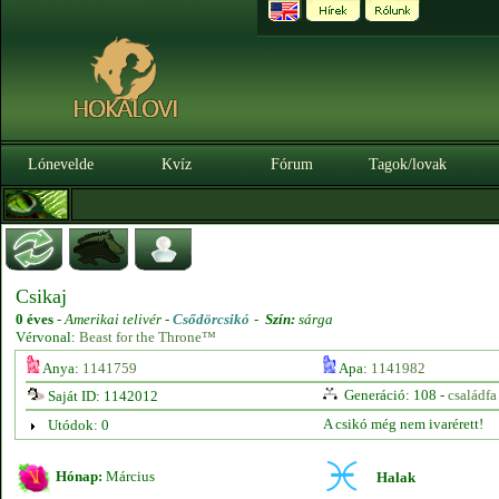
Lónevelde
Kvíz
Fórum
Tagok/lovak
Csikaj
0 éves
-
Amerikai telivér -
Csődörcsikó
-
Szín:
sárga
Vérvonal:
Beast for the Throne™
Anya:
1141759
Apa:
1141982
Generáció: 108 -
családfa
Saját ID: 1142012
A csikó még nem ivarérett!
Utódok: 0
Hónap:
Március
Halak