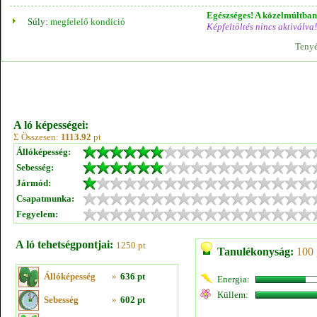
Egészséges! A közelmúltban 
Súly:
megfelelő kondíció
Képfeltöltés nincs aktiválva!
Tenyé
A ló képességei:
Σ Összesen:
1113.92
pt
Állóképesség:
Sebesség:
Jármód:
Csapatmunka:
Fegyelem:
A ló tehetségpontjai:
1250 pt
Tanulékonyság:
100 
Állóképesség
»
636 pt
Energia:
Küllem:
Sebesség
»
602 pt