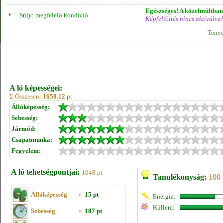
Egészséges! A közelmúltban 
Súly:
megfelelő kondíció
Képfeltöltés nincs aktiválva!
Tenyé
A ló képességei:
Σ Összesen:
1650.12
pt
Állóképesség:
Sebesség:
Jármód:
Csapatmunka:
Fegyelem:
A ló tehetségpontjai:
1048 pt
Tanulékonyság:
100 
Állóképesség
»
15 pt
Energia:
Küllem:
Sebesség
»
187 pt