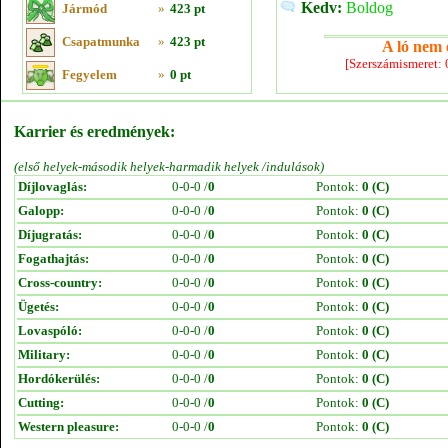
Kedv:
Boldog
Jármód
»
423 pt
Csapatmunka
»
423 pt
A ló nem e
[Szerszámismeret:
Fegyelem
»
0 pt
Karrier és eredmények:
(első helyek-második helyek-harmadik helyek /indulások)
Díjlovaglás:
0-0-0 /
0
Pontok:
0 (C)
Galopp:
0-0-0 /
0
Pontok:
0 (C)
Díjugratás:
0-0-0 /
0
Pontok:
0 (C)
Fogathajtás:
0-0-0 /
0
Pontok:
0 (C)
Cross-country:
0-0-0 /
0
Pontok:
0 (C)
Ügetés:
0-0-0 /
0
Pontok:
0 (C)
Lovaspóló:
0-0-0 /
0
Pontok:
0 (C)
Military:
0-0-0 /
0
Pontok:
0 (C)
Hordókerülés:
0-0-0 /
0
Pontok:
0 (C)
Cutting:
0-0-0 /
0
Pontok:
0 (C)
Western pleasure:
0-0-0 /
0
Pontok:
0 (C)