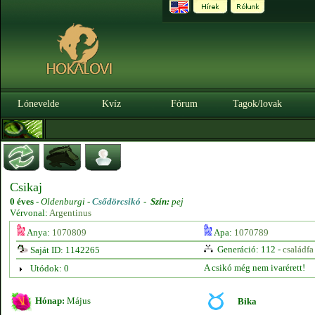
Lónevelde
Kvíz
Fórum
Tagok/lovak
Csikaj
0 éves
-
Oldenburgi -
Csődörcsikó
-
Szín:
pej
Vérvonal:
Argentinus
Anya:
1070809
Apa:
1070789
Generáció: 112 -
családfa
Saját ID: 1142265
A csikó még nem ivarérett!
Utódok: 0
Hónap:
Május
Bika