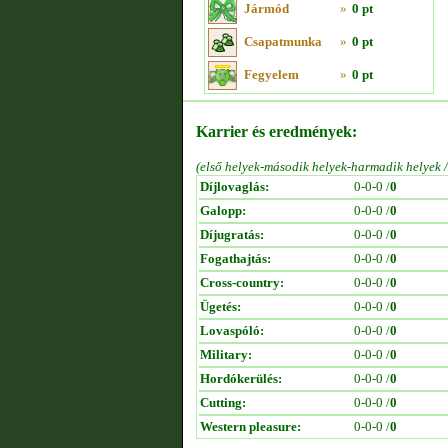
Jármód
»
0 pt
Csapatmunka
»
0 pt
Fegyelem
»
0 pt
Karrier és eredmények:
(első helyek-második helyek-harmadik helyek 
Díjlovaglás:
0-0-0 /
0
Galopp:
0-0-0 /
0
Díjugratás:
0-0-0 /
0
Fogathajtás:
0-0-0 /
0
Cross-country:
0-0-0 /
0
Ügetés:
0-0-0 /
0
Lovaspóló:
0-0-0 /
0
Military:
0-0-0 /
0
Hordókerülés:
0-0-0 /
0
Cutting:
0-0-0 /
0
Western pleasure:
0-0-0 /
0