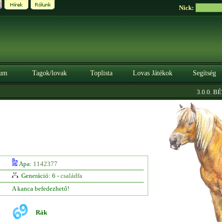
Nick:
um
Tagok/lovak
Toplista
Lovas Játékok
Segítség
3.0.0. BÉTA
Apa:
1142377
Generáció: 6 -
családfa
A kanca befedezhető!
Rák