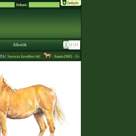
Jelszó:
Alkotók
|
Szerezz kreditet itt!
Annie2005
- Kreditet vennék minden lovam közül vá