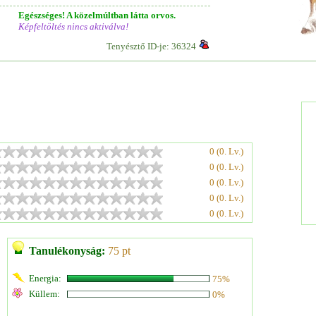
Egészséges! A közelmúltban látta orvos.
Képfeltöltés nincs aktiválva!
Tenyésztő ID-je: 36324
0 (0. Lv.)
0 (0. Lv.)
0 (0. Lv.)
0 (0. Lv.)
0 (0. Lv.)
Tanulékonyság:
75 pt
Energia:
75%
Küllem:
0%