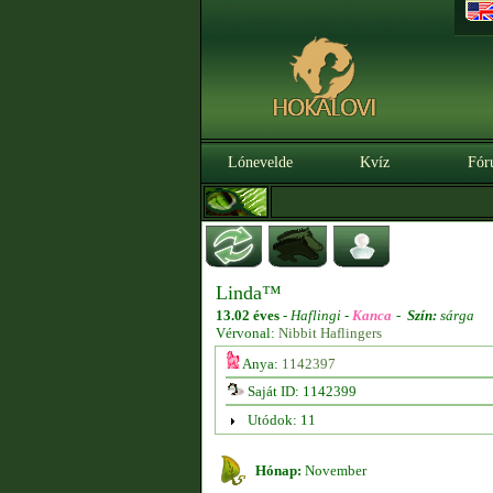
Lónevelde
Kvíz
Fór
Linda™
13.02 éves
-
Haflingi -
Kanca
-
Szín:
sárga
Vérvonal:
Nibbit Haflingers
Anya:
1142397
Saját ID: 1142399
Utódok: 11
Hónap:
November