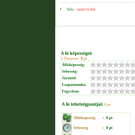
Súly:
csont és bőr
A ló képességei:
Σ Összesen:
0
pt
Állóképesség:
Sebesség:
Jármód:
Csapatmunka:
Fegyelem:
A ló tehetségpontjai:
0 pt
Állóképesség
»
0 pt
Sebesség
»
0 pt