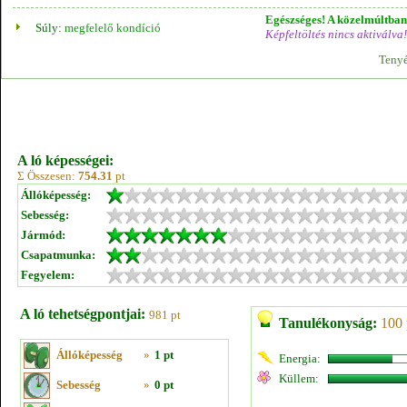
Egészséges! A közelmúltban 
Súly:
megfelelő kondíció
Képfeltöltés nincs aktiválva!
Tenyé
A ló képességei:
Σ Összesen:
754.31
pt
Állóképesség:
Sebesség:
Jármód:
Csapatmunka:
Fegyelem:
A ló tehetségpontjai:
981 pt
Tanulékonyság:
100 
Állóképesség
»
1 pt
Energia:
Küllem:
Sebesség
»
0 pt