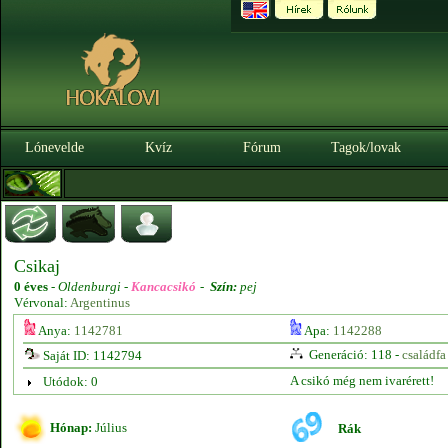
Lónevelde
Kvíz
Fórum
Tagok/lovak
Csikaj
0 éves
-
Oldenburgi -
Kancacsikó
-
Szín:
pej
Vérvonal:
Argentinus
Anya:
1142781
Apa:
1142288
Generáció: 118 -
családfa
Saját ID: 1142794
A csikó még nem ivarérett!
Utódok: 0
Hónap:
Július
Rák