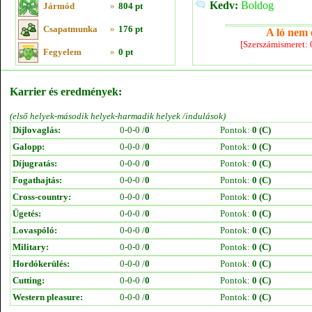
Kedv:
Boldog
Jármód
»
804 pt
Csapatmunka
»
176 pt
A ló nem e
[Szerszámismeret:
Fegyelem
»
0 pt
Karrier és eredmények:
(első helyek-második helyek-harmadik helyek /indulások)
Díjlovaglás:
0-0-0 /
0
Pontok:
0 (C)
Galopp:
0-0-0 /
0
Pontok:
0 (C)
Díjugratás:
0-0-0 /
0
Pontok:
0 (C)
Fogathajtás:
0-0-0 /
0
Pontok:
0 (C)
Cross-country:
0-0-0 /
0
Pontok:
0 (C)
Ügetés:
0-0-0 /
0
Pontok:
0 (C)
Lovaspóló:
0-0-0 /
0
Pontok:
0 (C)
Military:
0-0-0 /
0
Pontok:
0 (C)
Hordókerülés:
0-0-0 /
0
Pontok:
0 (C)
Cutting:
0-0-0 /
0
Pontok:
0 (C)
Western pleasure:
0-0-0 /
0
Pontok:
0 (C)