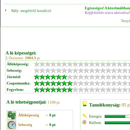
Egészséges! A közelmúltban 
Súly:
megfelelő kondíció
Képfeltöltés nincs aktiválva!
Tenyé
A ló képességei:
Σ Összesen:
1904.5
pt
Állóképesség:
Sebesség:
Jármód:
Csapatmunka:
Fegyelem:
A ló tehetségpontjai:
1198 pt
Tanulékonyság:
95 p
Állóképesség
»
0 pt
Energia:
Küllem:
Sebesség
»
0 pt