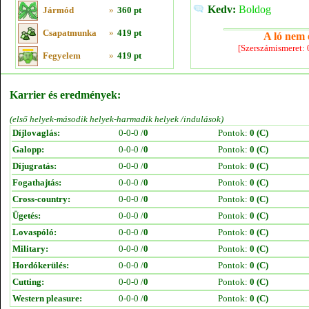
Kedv:
Boldog
Jármód
»
360 pt
Csapatmunka
»
419 pt
A ló nem e
[Szerszámismeret:
Fegyelem
»
419 pt
Karrier és eredmények:
(első helyek-második helyek-harmadik helyek /indulások)
Díjlovaglás:
0-0-0 /
0
Pontok:
0 (C)
Galopp:
0-0-0 /
0
Pontok:
0 (C)
Díjugratás:
0-0-0 /
0
Pontok:
0 (C)
Fogathajtás:
0-0-0 /
0
Pontok:
0 (C)
Cross-country:
0-0-0 /
0
Pontok:
0 (C)
Ügetés:
0-0-0 /
0
Pontok:
0 (C)
Lovaspóló:
0-0-0 /
0
Pontok:
0 (C)
Military:
0-0-0 /
0
Pontok:
0 (C)
Hordókerülés:
0-0-0 /
0
Pontok:
0 (C)
Cutting:
0-0-0 /
0
Pontok:
0 (C)
Western pleasure:
0-0-0 /
0
Pontok:
0 (C)