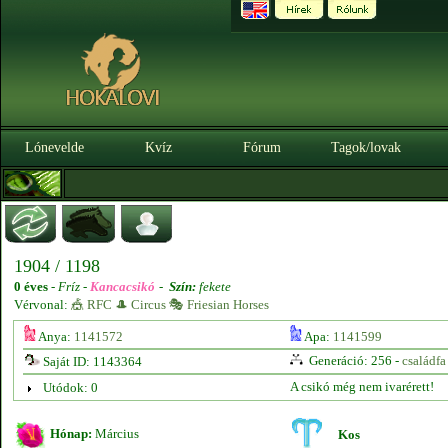
Lónevelde
Kvíz
Fórum
Tagok/lovak
1904 / 1198
0 éves
-
Fríz -
Kancacsikó
-
Szín:
fekete
Vérvonal:
🎪 RFC 🎩 Circus 🎭 Friesian Horses
Anya:
1141572
Apa:
1141599
Generáció: 256 -
családfa
Saját ID: 1143364
A csikó még nem ivarérett!
Utódok: 0
Hónap:
Március
Kos