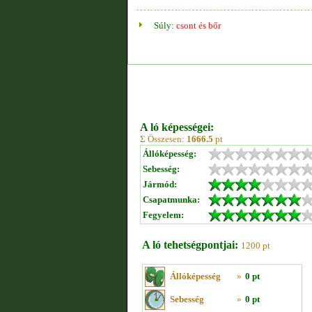
Súly:
csont és bőr
A ló képességei:
Σ Összesen:
1666.5
pt
Állóképesség:
Sebesség:
Jármód:
Csapatmunka:
Fegyelem:
A ló tehetségpontjai:
1200 pt
Állóképesség
»
0 pt
Sebesség
»
0 pt