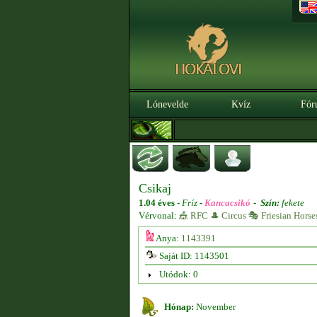
Lónevelde
Kvíz
Fór
Csikaj
1.04 éves
-
Fríz -
Kancacsikó
-
Szín:
fekete
Vérvonal:
🎪 RFC 🎩 Circus 🎭 Friesian Horse
Anya:
1143391
Saját ID: 1143501
Utódok: 0
Hónap:
November