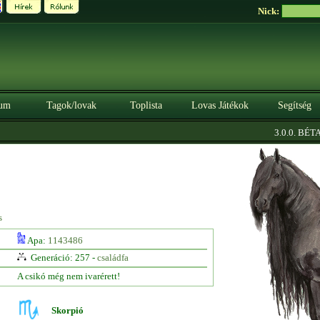
Nick:
um
Tagok/lovak
Toplista
Lovas Játékok
Segítség
|
3.0.0. BÉTA
S
s
Apa:
1143486
Generáció: 257 -
családfa
A csikó még nem ivarérett!
Skorpió