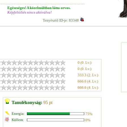
Egészséges! A közelmúltban látta orvos.
Képfeltöltés nincs aktiválva!
Tenyésztő ID-je: 83348
0 (0. Lv.)
0 (0. Lv.)
333.3 (2. Lv.)
666.6 (4. Lv.)
666.6 (4. Lv.)
Tanulékonyság:
95 pt
Energia:
75%
Küllem:
0%