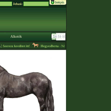
Jelszó:
Alkotók
zerezz kreditet itt!
HegyesBerta
- Nézzétek meg az ,,Aktuális hirdetéseket