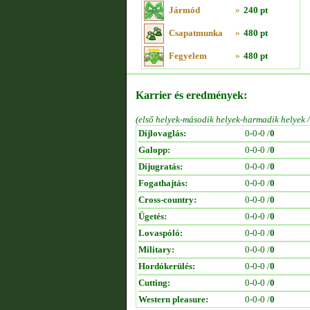
Jármód
»
240 pt
Csapatmunka
»
480 pt
Fegyelem
»
480 pt
Karrier és eredmények:
(első helyek-második helyek-harmadik helyek 
Díjlovaglás:
0-0-0 /
0
Galopp:
0-0-0 /
0
Díjugratás:
0-0-0 /
0
Fogathajtás:
0-0-0 /
0
Cross-country:
0-0-0 /
0
Ügetés:
0-0-0 /
0
Lovaspóló:
0-0-0 /
0
Military:
0-0-0 /
0
Hordókerülés:
0-0-0 /
0
Cutting:
0-0-0 /
0
Western pleasure:
0-0-0 /
0