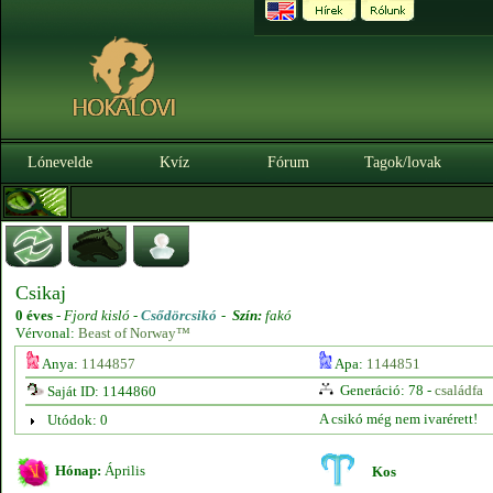
Lónevelde
Kvíz
Fórum
Tagok/lovak
Csikaj
0 éves
-
Fjord kisló -
Csődörcsikó
-
Szín:
fakó
Vérvonal:
Beast of Norway™
Anya:
1144857
Apa:
1144851
Generáció: 78 -
családfa
Saját ID: 1144860
A csikó még nem ivarérett!
Utódok: 0
Hónap:
Április
Kos