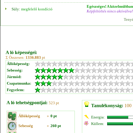
Egészséges! A közelmúltban 
Súly:
megfelelő kondíció
Képfeltöltés nincs aktiválva!
Tenyé
A ló képességei:
Σ Összesen:
1336.883
pt
Állóképesség:
Sebesség:
Jármód:
Csapatmunka:
Fegyelem:
A ló tehetségpontjai:
523 pt
Tanulékonyság:
100 
Állóképesség
»
0 pt
Energia:
Küllem:
Sebesség
»
260 pt