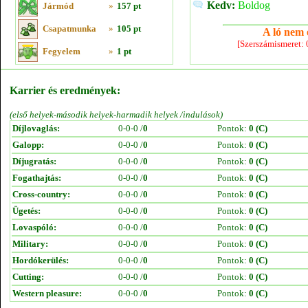
Kedv:
Boldog
Jármód
»
157 pt
Csapatmunka
»
105 pt
A ló nem e
[Szerszámismeret:
Fegyelem
»
1 pt
Karrier és eredmények:
(első helyek-második helyek-harmadik helyek /indulások)
Díjlovaglás:
0-0-0 /
0
Pontok:
0 (C)
Galopp:
0-0-0 /
0
Pontok:
0 (C)
Díjugratás:
0-0-0 /
0
Pontok:
0 (C)
Fogathajtás:
0-0-0 /
0
Pontok:
0 (C)
Cross-country:
0-0-0 /
0
Pontok:
0 (C)
Ügetés:
0-0-0 /
0
Pontok:
0 (C)
Lovaspóló:
0-0-0 /
0
Pontok:
0 (C)
Military:
0-0-0 /
0
Pontok:
0 (C)
Hordókerülés:
0-0-0 /
0
Pontok:
0 (C)
Cutting:
0-0-0 /
0
Pontok:
0 (C)
Western pleasure:
0-0-0 /
0
Pontok:
0 (C)