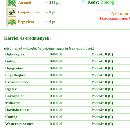
Kedv:
Boldog
Jármód
»
348 pt
Csapatmunka
»
0 pt
A ló nem e
[Szerszámismeret:
Fegyelem
»
0 pt
Karrier és eredmények:
(első helyek-második helyek-harmadik helyek /indulások)
Díjlovaglás:
0-0-0 /
0
Pontok:
0 (C)
Galopp:
0-0-0 /
0
Pontok:
0 (C)
Díjugratás:
0-0-0 /
0
Pontok:
0 (C)
Fogathajtás:
0-0-0 /
0
Pontok:
0 (C)
Cross-country:
0-0-0 /
0
Pontok:
0 (C)
Ügetés:
0-0-0 /
0
Pontok:
0 (C)
Lovaspóló:
0-0-0 /
0
Pontok:
0 (C)
Military:
0-0-0 /
0
Pontok:
0 (C)
Hordókerülés:
0-0-0 /
0
Pontok:
0 (C)
Cutting:
0-0-0 /
0
Pontok:
0 (C)
Western pleasure:
0-0-0 /
0
Pontok:
0 (C)