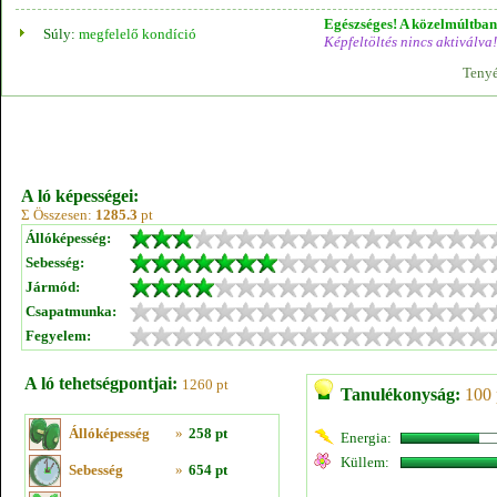
Egészséges! A közelmúltban 
Súly:
megfelelő kondíció
Képfeltöltés nincs aktiválva!
Tenyé
A ló képességei:
Σ Összesen:
1285.3
pt
Állóképesség:
Sebesség:
Jármód:
Csapatmunka:
Fegyelem:
A ló tehetségpontjai:
1260 pt
Tanulékonyság:
100 
Állóképesség
»
258 pt
Energia:
Küllem:
Sebesség
»
654 pt