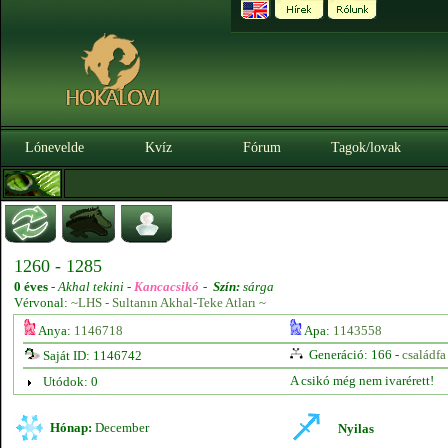
Lónevelde
Kvíz
Fórum
Tagok/lovak
1260 - 1285
0 éves
-
Akhal tekini -
Kancacsikó
-
Szín:
sárga
Vérvonal:
~LHS - Sultanın Akhal-Teke Atları ~
Anya:
1146718
Apa:
1143558
Generáció: 166 -
családfa
Saját ID: 1146742
A csikó még nem ivarérett!
Utódok: 0
Hónap:
December
Nyilas