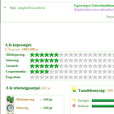
Egészséges! A közelmúltban 
Súly:
megfelelő kondíció
Képfeltöltés nincs aktiválva!
Tenyé
A ló képességei:
Σ Összesen:
1881.609
pt
Állóképesség:
Sebesség:
Jármód:
Csapatmunka:
Fegyelem:
A ló tehetségpontjai:
492 pt
Tanulékonyság:
100 
Állóképesség
»
144 pt
Energia:
Küllem:
Sebesség
»
144 pt