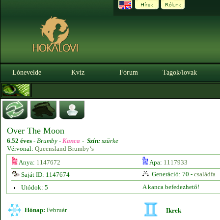
Lónevelde
Kvíz
Fórum
Tagok/lovak
Over The Moon
6.52 éves
-
Brumby -
Kanca
-
Szín:
szürke
Vérvonal:
Queensland Brumby‘s
Anya:
1147672
Apa:
1117933
Generáció: 70 -
családfa
Saját ID: 1147674
A kanca befedezhető!
Utódok: 5
Hónap:
Február
Ikrek