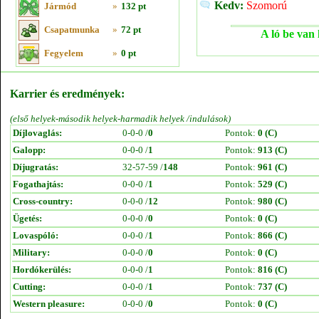
Kedv:
Szomorú
Jármód
»
132 pt
Csapatmunka
»
72 pt
A ló be van 
Fegyelem
»
0 pt
Karrier és eredmények:
(első helyek-második helyek-harmadik helyek /indulások)
Díjlovaglás:
0-0-0 /
0
Pontok:
0 (C)
Galopp:
0-0-0 /
1
Pontok:
913 (C)
Díjugratás:
32-57-59 /
148
Pontok:
961 (C)
Fogathajtás:
0-0-0 /
1
Pontok:
529 (C)
Cross-country:
0-0-0 /
12
Pontok:
980 (C)
Ügetés:
0-0-0 /
0
Pontok:
0 (C)
Lovaspóló:
0-0-0 /
1
Pontok:
866 (C)
Military:
0-0-0 /
0
Pontok:
0 (C)
Hordókerülés:
0-0-0 /
1
Pontok:
816 (C)
Cutting:
0-0-0 /
1
Pontok:
737 (C)
Western pleasure:
0-0-0 /
0
Pontok:
0 (C)