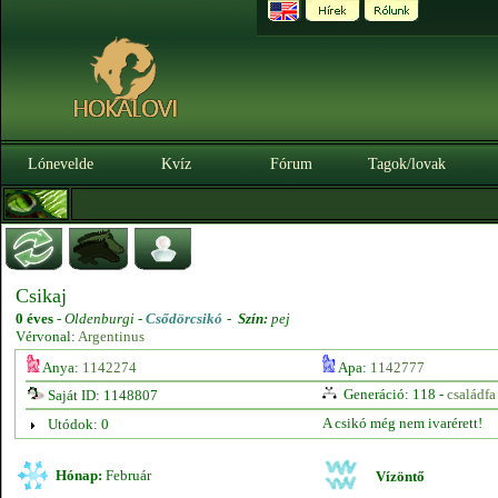
Lónevelde
Kvíz
Fórum
Tagok/lovak
Csikaj
0 éves
-
Oldenburgi -
Csődörcsikó
-
Szín:
pej
Vérvonal:
Argentinus
Anya:
1142274
Apa:
1142777
Generáció: 118 -
családfa
Saját ID: 1148807
A csikó még nem ivarérett!
Utódok: 0
Hónap:
Február
Vízöntő