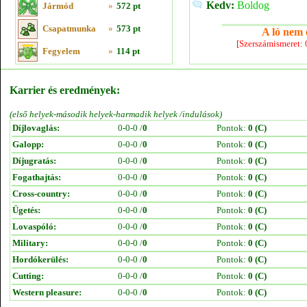
Kedv:
Boldog
Jármód
»
572 pt
Csapatmunka
»
573 pt
A ló nem e
[Szerszámismeret:
Fegyelem
»
114 pt
Karrier és eredmények:
(első helyek-második helyek-harmadik helyek /indulások)
Díjlovaglás:
0-0-0 /
0
Pontok:
0 (C)
Galopp:
0-0-0 /
0
Pontok:
0 (C)
Díjugratás:
0-0-0 /
0
Pontok:
0 (C)
Fogathajtás:
0-0-0 /
0
Pontok:
0 (C)
Cross-country:
0-0-0 /
0
Pontok:
0 (C)
Ügetés:
0-0-0 /
0
Pontok:
0 (C)
Lovaspóló:
0-0-0 /
0
Pontok:
0 (C)
Military:
0-0-0 /
0
Pontok:
0 (C)
Hordókerülés:
0-0-0 /
0
Pontok:
0 (C)
Cutting:
0-0-0 /
0
Pontok:
0 (C)
Western pleasure:
0-0-0 /
0
Pontok:
0 (C)