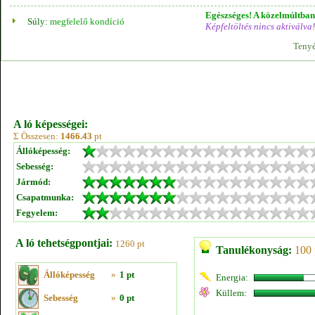
Egészséges! A közelmúltban 
Súly:
megfelelő kondíció
Képfeltöltés nincs aktiválva!
Tenyé
A ló képességei:
Σ Összesen:
1466.43
pt
Állóképesség:
Sebesség:
Jármód:
Csapatmunka:
Fegyelem:
A ló tehetségpontjai:
1260 pt
Tanulékonyság:
100 
Állóképesség
»
1 pt
Energia:
Küllem:
Sebesség
»
0 pt