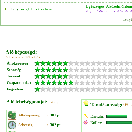
Egészséges! A közelmúltban 
Súly:
megfelelő kondíció
Képfeltöltés nincs aktiválva!
Tenyé
A ló képességei:
Σ Összesen:
2367.637
pt
Állóképesség:
Sebesség:
Jármód:
Csapatmunka:
Fegyelem:
A ló tehetségpontjai:
1260 pt
Tanulékonyság:
95 p
Állóképesség
»
301 pt
Energia:
Küllem:
Sebesség
»
302 pt