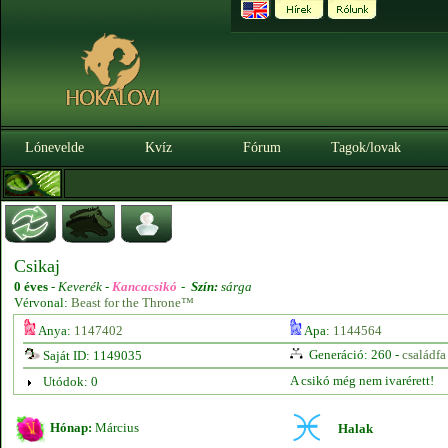
Lónevelde
Kvíz
Fórum
Tagok/lovak
Csikaj
0 éves
-
Keverék -
Kancacsikó
-
Szín:
sárga
Vérvonal:
Beast for the Throne™
Anya:
1147402
Apa:
1144564
Generáció: 260 -
családfa
Saját ID: 1149035
A csikó még nem ivarérett!
Utódok: 0
Hónap:
Március
Halak