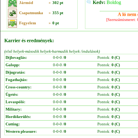
Kedv:
Boldog
Jármód
»
302 pt
Csapatmunka
»
355 pt
A ló nem e
[Szerszámismeret:
Fegyelem
»
0 pt
Karrier és eredmények:
(első helyek-második helyek-harmadik helyek /indulások)
Díjlovaglás:
0-0-0 /
0
Pontok:
0 (C)
Galopp:
0-0-0 /
0
Pontok:
0 (C)
Díjugratás:
0-0-0 /
0
Pontok:
0 (C)
Fogathajtás:
0-0-0 /
0
Pontok:
0 (C)
Cross-country:
0-0-0 /
0
Pontok:
0 (C)
Ügetés:
0-0-0 /
0
Pontok:
0 (C)
Lovaspóló:
0-0-0 /
0
Pontok:
0 (C)
Military:
0-0-0 /
0
Pontok:
0 (C)
Hordókerülés:
0-0-0 /
0
Pontok:
0 (C)
Cutting:
0-0-0 /
0
Pontok:
0 (C)
Western pleasure:
0-0-0 /
0
Pontok:
0 (C)