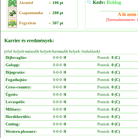
Kedv:
Boldog
Jármód
»
106 pt
Csapatmunka
»
208 pt
A ló nem e
[Szerszámismeret:
Fegyelem
»
507 pt
Karrier és eredmények:
(első helyek-második helyek-harmadik helyek /indulások)
Díjlovaglás:
0-0-0 /
0
Pontok:
0 (C)
Galopp:
0-0-0 /
0
Pontok:
0 (C)
Díjugratás:
0-0-0 /
0
Pontok:
0 (C)
Fogathajtás:
0-0-0 /
0
Pontok:
0 (C)
Cross-country:
0-0-0 /
0
Pontok:
0 (C)
Ügetés:
0-0-0 /
0
Pontok:
0 (C)
Lovaspóló:
0-0-0 /
0
Pontok:
0 (C)
Military:
0-0-0 /
0
Pontok:
0 (C)
Hordókerülés:
0-0-0 /
0
Pontok:
0 (C)
Cutting:
0-0-0 /
0
Pontok:
0 (C)
Western pleasure:
0-0-0 /
0
Pontok:
0 (C)