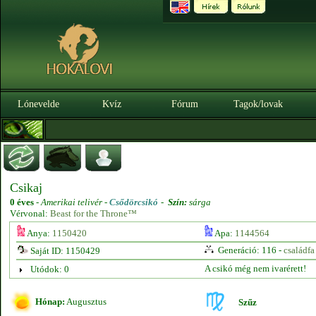
Lónevelde
Kvíz
Fórum
Tagok/lovak
Csikaj
0 éves
-
Amerikai telivér -
Csődörcsikó
-
Szín:
sárga
Vérvonal:
Beast for the Throne™
Anya:
1150420
Apa:
1144564
Generáció: 116 -
családfa
Saját ID: 1150429
A csikó még nem ivarérett!
Utódok: 0
Hónap:
Augusztus
Szűz