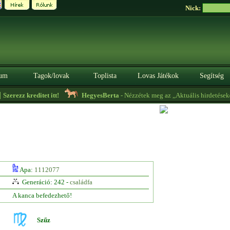
Nick:
um
Tagok/lovak
Toplista
Lovas Játékok
Segítség
erezz kreditet itt!
HegyesBerta
- Nézzétek meg az ,,Aktuális hirdetéseket"
Apa:
1112077
Generáció: 242 -
családfa
A kanca befedezhető!
Szűz