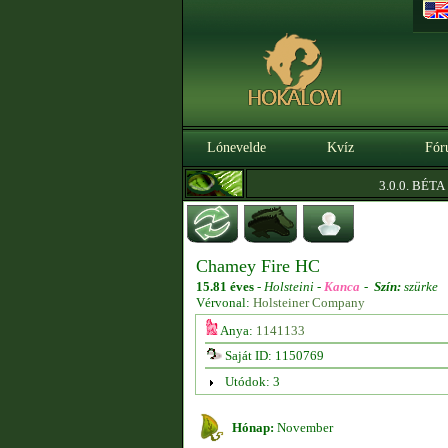
Lónevelde
Kvíz
Fór
|
3.0.0. BÉTA
Sz
Chamey Fire HC
15.81 éves
-
Holsteini -
Kanca
-
Szín:
szürke
Vérvonal:
Holsteiner Company
Anya:
1141133
Saját ID: 1150769
Utódok: 3
Hónap:
November