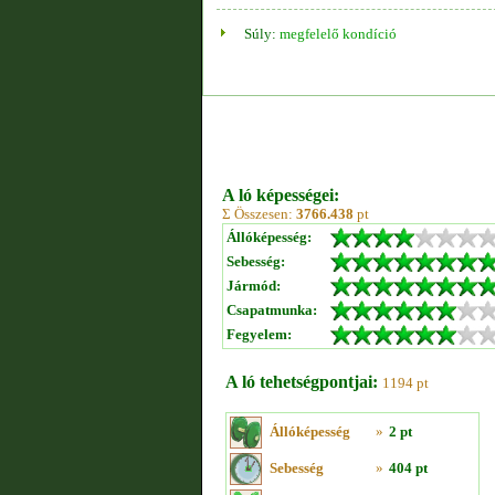
Súly:
megfelelő kondíció
A ló képességei:
Σ Összesen:
3766.438
pt
Állóképesség:
Sebesség:
Jármód:
Csapatmunka:
Fegyelem:
A ló tehetségpontjai:
1194 pt
Állóképesség
»
2 pt
Sebesség
»
404 pt