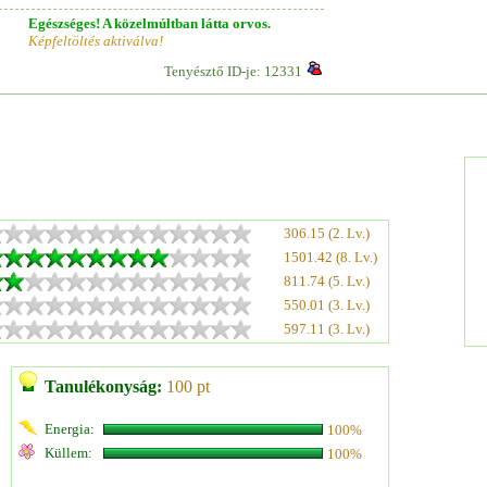
Egészséges! A közelmúltban látta orvos.
Képfeltöltés aktiválva!
Tenyésztő ID-je: 12331
306.15 (2. Lv.)
1501.42 (8. Lv.)
811.74 (5. Lv.)
550.01 (3. Lv.)
597.11 (3. Lv.)
Tanulékonyság:
100 pt
Energia:
100%
Küllem:
100%