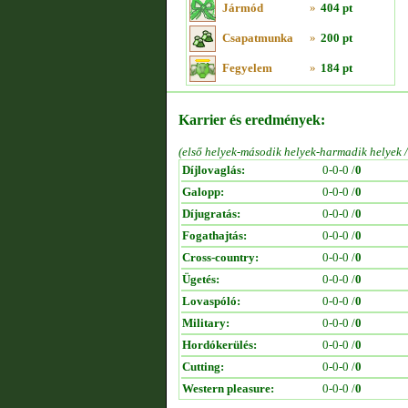
Jármód
»
404 pt
Csapatmunka
»
200 pt
Fegyelem
»
184 pt
Karrier és eredmények:
(első helyek-második helyek-harmadik helyek 
Díjlovaglás:
0-0-0 /
0
Galopp:
0-0-0 /
0
Díjugratás:
0-0-0 /
0
Fogathajtás:
0-0-0 /
0
Cross-country:
0-0-0 /
0
Ügetés:
0-0-0 /
0
Lovaspóló:
0-0-0 /
0
Military:
0-0-0 /
0
Hordókerülés:
0-0-0 /
0
Cutting:
0-0-0 /
0
Western pleasure:
0-0-0 /
0