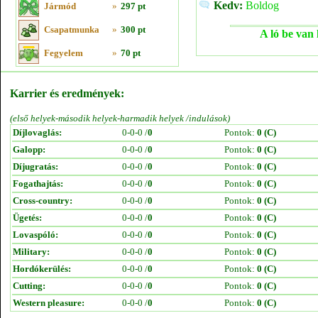
Kedv:
Boldog
Jármód
»
297 pt
Csapatmunka
»
300 pt
A ló be van 
Fegyelem
»
70 pt
Karrier és eredmények:
(első helyek-második helyek-harmadik helyek /indulások)
Díjlovaglás:
0-0-0 /
0
Pontok:
0 (C)
Galopp:
0-0-0 /
0
Pontok:
0 (C)
Díjugratás:
0-0-0 /
0
Pontok:
0 (C)
Fogathajtás:
0-0-0 /
0
Pontok:
0 (C)
Cross-country:
0-0-0 /
0
Pontok:
0 (C)
Ügetés:
0-0-0 /
0
Pontok:
0 (C)
Lovaspóló:
0-0-0 /
0
Pontok:
0 (C)
Military:
0-0-0 /
0
Pontok:
0 (C)
Hordókerülés:
0-0-0 /
0
Pontok:
0 (C)
Cutting:
0-0-0 /
0
Pontok:
0 (C)
Western pleasure:
0-0-0 /
0
Pontok:
0 (C)