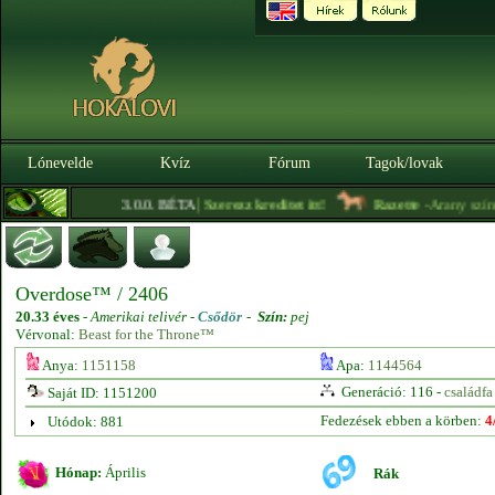
Lónevelde
Kvíz
Fórum
Tagok/lovak
|
3.0.0. BÉTA
Szerezz kreditet itt!
Razette
- Arany színű a
Overdose™ / 2406
20.33 éves
-
Amerikai telivér -
Csődör
-
Szín:
pej
Vérvonal:
Beast for the Throne™
Anya:
1151158
Apa:
1144564
Generáció: 116 -
családfa
Saját ID: 1151200
Fedezések ebben a körben:
4
Utódok: 881
Hónap:
Április
Rák