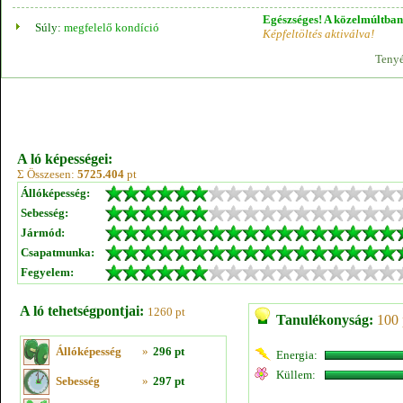
Egészséges! A közelmúltban 
Súly:
megfelelő kondíció
Képfeltöltés aktiválva!
Tenyé
A ló képességei:
Σ Összesen:
5725.404
pt
Állóképesség:
Sebesség:
Jármód:
Csapatmunka:
Fegyelem:
A ló tehetségpontjai:
1260 pt
Tanulékonyság:
100 
Állóképesség
»
296 pt
Energia:
Küllem:
Sebesség
»
297 pt