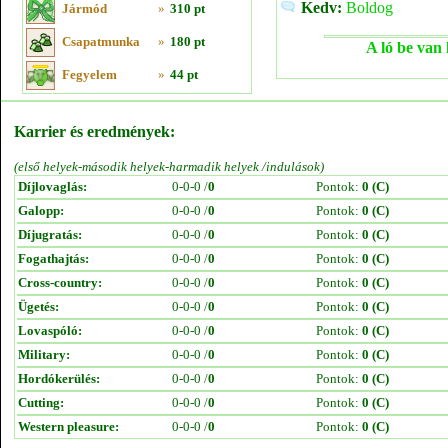
Kedv:
Boldog
Jármód
»
310 pt
Csapatmunka
»
180 pt
A ló be van 
Fegyelem
»
44 pt
Karrier és eredmények:
(első helyek-második helyek-harmadik helyek /indulások)
Díjlovaglás:
0-0-0 /
0
Pontok:
0 (C)
Galopp:
0-0-0 /
0
Pontok:
0 (C)
Díjugratás:
0-0-0 /
0
Pontok:
0 (C)
Fogathajtás:
0-0-0 /
0
Pontok:
0 (C)
Cross-country:
0-0-0 /
0
Pontok:
0 (C)
Ügetés:
0-0-0 /
0
Pontok:
0 (C)
Lovaspóló:
0-0-0 /
0
Pontok:
0 (C)
Military:
0-0-0 /
0
Pontok:
0 (C)
Hordókerülés:
0-0-0 /
0
Pontok:
0 (C)
Cutting:
0-0-0 /
0
Pontok:
0 (C)
Western pleasure:
0-0-0 /
0
Pontok:
0 (C)