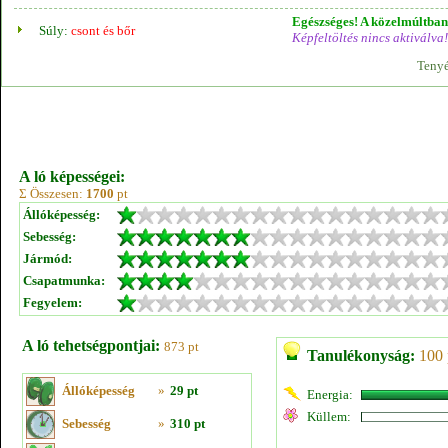
Egészséges! A közelmúltban 
Súly:
csont és bőr
Képfeltöltés nincs aktiválva!
Tenyé
A ló képességei:
Σ Összesen:
1700
pt
Állóképesség:
Sebesség:
Jármód:
Csapatmunka:
Fegyelem:
A ló tehetségpontjai:
873 pt
Tanulékonyság:
100 
Állóképesség
»
29 pt
Energia:
Küllem:
Sebesség
»
310 pt