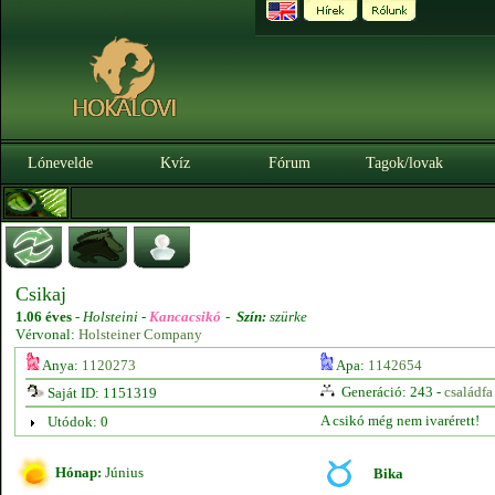
Lónevelde
Kvíz
Fórum
Tagok/lovak
Csikaj
1.06 éves
-
Holsteini -
Kancacsikó
-
Szín:
szürke
Vérvonal:
Holsteiner Company
Anya:
1120273
Apa:
1142654
Generáció: 243 -
családfa
Saját ID: 1151319
A csikó még nem ivarérett!
Utódok: 0
Hónap:
Június
Bika