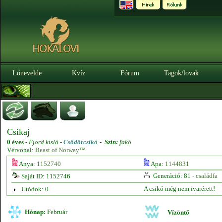
Lónevelde
Kvíz
Fórum
Tagok/lovak
Csikaj
0 éves
-
Fjord kisló -
Csődörcsikó
-
Szín:
fakó
Vérvonal:
Beast of Norway™
Anya:
1152740
Apa:
1144831
Generáció: 81 -
családfa
Saját ID: 1152746
A csikó még nem ivarérett!
Utódok: 0
Hónap:
Február
Vízöntő