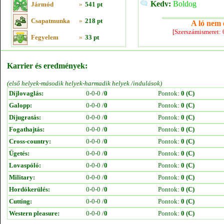
Kedv:
Boldog
Jármód
»
541 pt
Csapatmunka
»
218 pt
A ló nem e
[Szerszámismeret:
Fegyelem
»
33 pt
Karrier és eredmények:
(első helyek-második helyek-harmadik helyek /indulások)
Díjlovaglás:
0-0-0 /
0
Pontok:
0 (C)
Galopp:
0-0-0 /
0
Pontok:
0 (C)
Díjugratás:
0-0-0 /
0
Pontok:
0 (C)
Fogathajtás:
0-0-0 /
0
Pontok:
0 (C)
Cross-country:
0-0-0 /
0
Pontok:
0 (C)
Ügetés:
0-0-0 /
0
Pontok:
0 (C)
Lovaspóló:
0-0-0 /
0
Pontok:
0 (C)
Military:
0-0-0 /
0
Pontok:
0 (C)
Hordókerülés:
0-0-0 /
0
Pontok:
0 (C)
Cutting:
0-0-0 /
0
Pontok:
0 (C)
Western pleasure:
0-0-0 /
0
Pontok:
0 (C)