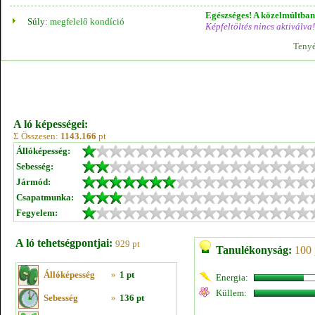
Egészséges! A közelmúltban 
Súly:
megfelelő kondíció
Képfeltöltés nincs aktiválva!
Tenyé
A ló képességei:
Σ Összesen:
1143.166
pt
Állóképesség:
Sebesség:
Jármód:
Csapatmunka:
Fegyelem:
A ló tehetségpontjai:
929 pt
Tanulékonyság:
100 
Állóképesség
»
1 pt
Energia:
Küllem:
Sebesség
»
136 pt