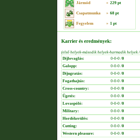
Jármód
»
229 pt
Csapatmunka
»
68 pt
Fegyelem
»
1 pt
Karrier és eredmények:
(első helyek-második helyek-harmadik helyek 
Díjlovaglás:
0-0-0 /
0
Galopp:
0-0-0 /
0
Díjugratás:
0-0-0 /
0
Fogathajtás:
0-0-0 /
0
Cross-country:
0-0-0 /
0
Ügetés:
0-0-0 /
0
Lovaspóló:
0-0-0 /
0
Military:
0-0-0 /
0
Hordókerülés:
0-0-0 /
0
Cutting:
0-0-0 /
0
Western pleasure:
0-0-0 /
0