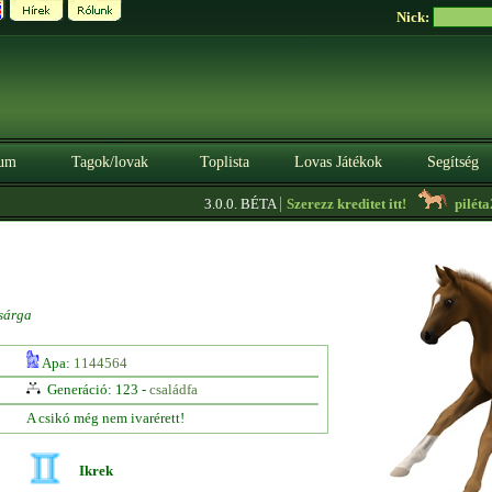
Nick:
um
Tagok/lovak
Toplista
Lovas Játékok
Segítség
|
3.0.0. BÉTA
Szerezz kreditet itt!
piléta21
sárga
Apa:
1144564
Generáció: 123 -
családfa
A csikó még nem ivarérett!
Ikrek