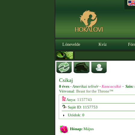
Lónevelde
Kvíz
Fór
Csikaj
0 éves
-
Amerikai telivér -
Kancacsikó
-
Szín:
Vérvonal:
Beast for the Throne™
Anya:
1157743
Saját ID: 1157753
Utódok: 0
Hónap:
Május