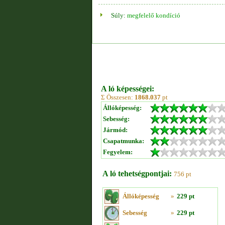
Súly:
megfelelő kondíció
A ló képességei:
Σ Összesen:
1868.037
pt
Állóképesség:
Sebesség:
Jármód:
Csapatmunka:
Fegyelem:
A ló tehetségpontjai:
756 pt
Állóképesség
»
229 pt
Sebesség
»
229 pt