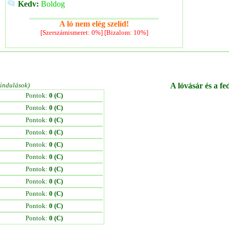
Kedv:
Boldog
A ló nem elég szelíd!
[Szerszámismeret: 0%] [Bizalom: 10%]
/indulások)
A lóvásár és a fe
Pontok:
0 (C)
Pontok:
0 (C)
Pontok:
0 (C)
Pontok:
0 (C)
Pontok:
0 (C)
Pontok:
0 (C)
Pontok:
0 (C)
Pontok:
0 (C)
Pontok:
0 (C)
Pontok:
0 (C)
Pontok:
0 (C)