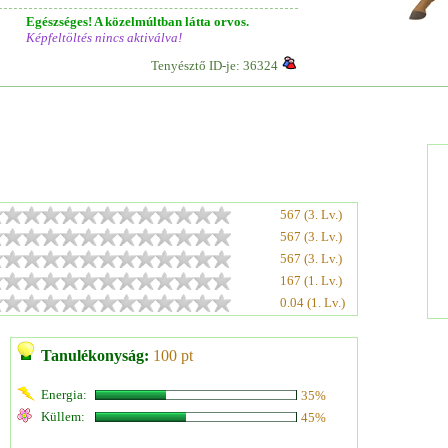
Egészséges! A közelmúltban látta orvos.
Képfeltöltés nincs aktiválva!
Tenyésztő ID-je: 36324
567 (3. Lv.)
567 (3. Lv.)
567 (3. Lv.)
167 (1. Lv.)
0.04 (1. Lv.)
Tanulékonyság:
100 pt
Energia:
35%
Küllem:
45%