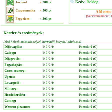
Kedv:
Boldog
Jármód
»
208 pt
Csapatmunka
»
503 pt
A ló nem e
[Szerszámismeret:
Fegyelem
»
503 pt
Karrier és eredmények:
(első helyek-második helyek-harmadik helyek /indulások)
Díjlovaglás:
0-0-0 /
0
Pontok:
0 (C)
Galopp:
0-0-0 /
0
Pontok:
0 (C)
Díjugratás:
0-0-0 /
0
Pontok:
0 (C)
Fogathajtás:
0-0-0 /
0
Pontok:
0 (C)
Cross-country:
0-0-0 /
0
Pontok:
0 (C)
Ügetés:
0-0-0 /
0
Pontok:
0 (C)
Lovaspóló:
0-0-0 /
0
Pontok:
0 (C)
Military:
0-0-0 /
0
Pontok:
0 (C)
Hordókerülés:
0-0-0 /
0
Pontok:
0 (C)
Cutting:
0-0-0 /
0
Pontok:
0 (C)
Western pleasure:
0-0-0 /
0
Pontok:
0 (C)