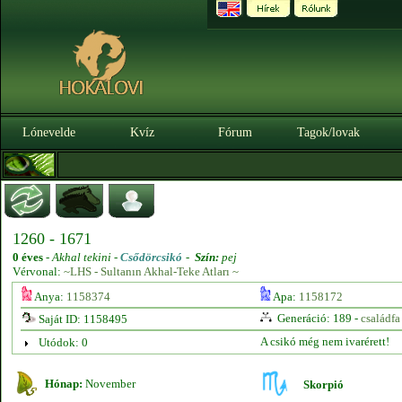
Lónevelde
Kvíz
Fórum
Tagok/lovak
1260 - 1671
0 éves
-
Akhal tekini -
Csődörcsikó
-
Szín:
pej
Vérvonal:
~LHS - Sultanın Akhal-Teke Atları ~
Anya:
1158374
Apa:
1158172
Generáció: 189 -
családfa
Saját ID: 1158495
A csikó még nem ivarérett!
Utódok: 0
Hónap:
November
Skorpió