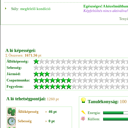
Egészséges! A közelmúltban 
Súly:
megfelelő kondíció
Képfeltöltés nincs aktiválva!
Tenyé
A ló képességei:
Σ Összesen:
1671.56
pt
Állóképesség:
Sebesség:
Jármód:
Csapatmunka:
Fegyelem:
A ló tehetségpontjai:
1260 pt
Tanulékonyság:
100 
Állóképesség
»
46 pt
Energia:
Küllem:
Sebesség
»
0 pt