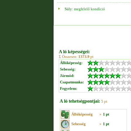
Súly:
megfelelő kondíció
A ló képességei:
Σ Összesen:
1373.9
pt
Állóképesség:
Sebesség:
Jármód:
Csapatmunka:
Fegyelem:
A ló tehetségpontjai:
5 pt
Állóképesség
»
1 pt
Sebesség
»
1 pt