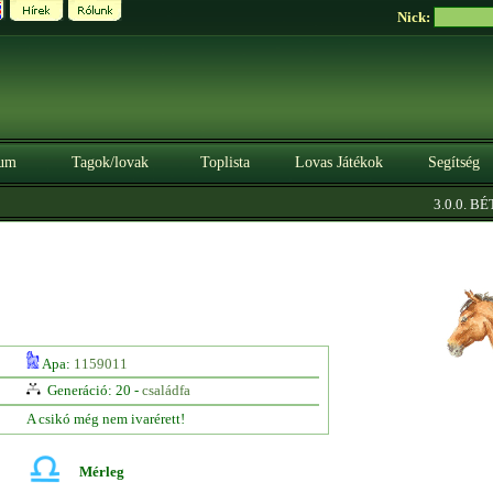
Nick:
um
Tagok/lovak
Toplista
Lovas Játékok
Segítség
3.0.0. BÉTA
Apa:
1159011
Generáció: 20 -
családfa
A csikó még nem ivarérett!
Mérleg