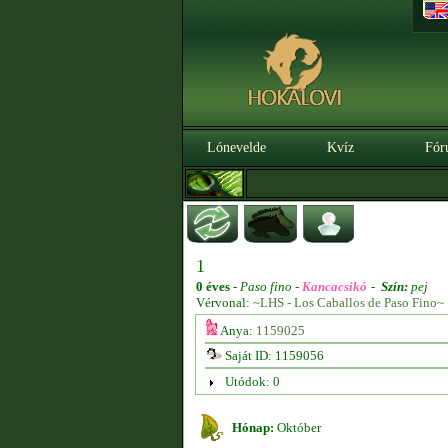
Lónevelde
Kvíz
Fór
1
0 éves
-
Paso fino -
Kancacsikó
-
Szín:
pej
Vérvonal:
~LHS - Los Caballos de Paso Fino~
Anya:
1159025
Saját ID: 1159056
Utódok: 0
Hónap:
Október