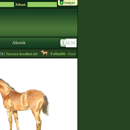
Jelszó:
Alkotók
|
Szerezz kreditet itt!
Fellini96
- Kreditet vennék + lassú körös edzést vállal