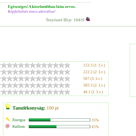
Egészséges! A közelmúltban látta orvos.
Képfeltöltés nincs aktiválva!
Tenyésztő ID-je: 10419
153.3 (1. Lv.)
222.2 (2. Lv.)
567 (3. Lv.)
385.3 (2. Lv.)
46.1 (1. Lv.)
Tanulékonyság:
100 pt
Energia:
35%
Küllem:
45%