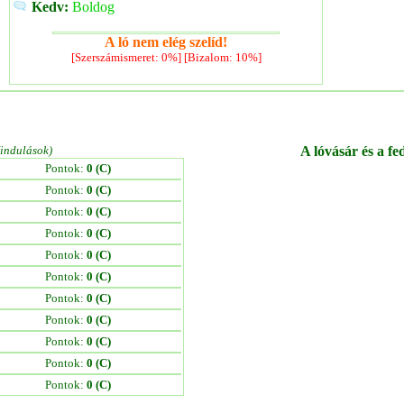
Kedv:
Boldog
A ló nem elég szelíd!
[Szerszámismeret: 0%] [Bizalom: 10%]
/indulások)
A lóvásár és a fe
Pontok:
0 (C)
Pontok:
0 (C)
Pontok:
0 (C)
Pontok:
0 (C)
Pontok:
0 (C)
Pontok:
0 (C)
Pontok:
0 (C)
Pontok:
0 (C)
Pontok:
0 (C)
Pontok:
0 (C)
Pontok:
0 (C)