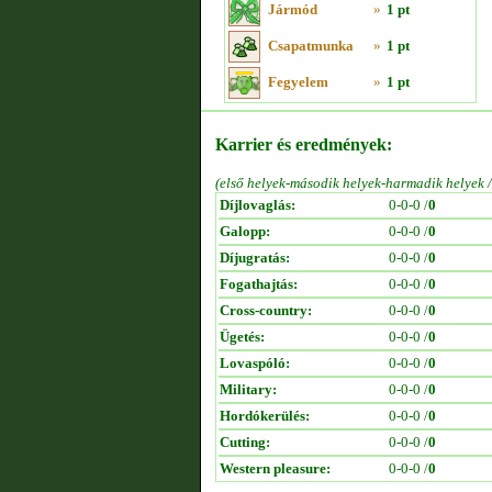
Jármód
»
1 pt
Csapatmunka
»
1 pt
Fegyelem
»
1 pt
Karrier és eredmények:
(első helyek-második helyek-harmadik helyek 
Díjlovaglás:
0-0-0 /
0
Galopp:
0-0-0 /
0
Díjugratás:
0-0-0 /
0
Fogathajtás:
0-0-0 /
0
Cross-country:
0-0-0 /
0
Ügetés:
0-0-0 /
0
Lovaspóló:
0-0-0 /
0
Military:
0-0-0 /
0
Hordókerülés:
0-0-0 /
0
Cutting:
0-0-0 /
0
Western pleasure:
0-0-0 /
0