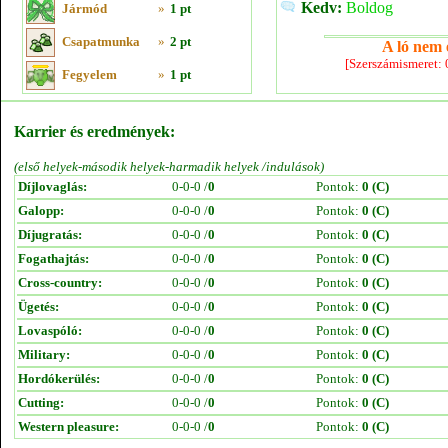
Kedv:
Boldog
Jármód
»
1 pt
Csapatmunka
»
2 pt
A ló nem e
[Szerszámismeret:
Fegyelem
»
1 pt
Karrier és eredmények:
(első helyek-második helyek-harmadik helyek /indulások)
Díjlovaglás:
0-0-0 /
0
Pontok:
0 (C)
Galopp:
0-0-0 /
0
Pontok:
0 (C)
Díjugratás:
0-0-0 /
0
Pontok:
0 (C)
Fogathajtás:
0-0-0 /
0
Pontok:
0 (C)
Cross-country:
0-0-0 /
0
Pontok:
0 (C)
Ügetés:
0-0-0 /
0
Pontok:
0 (C)
Lovaspóló:
0-0-0 /
0
Pontok:
0 (C)
Military:
0-0-0 /
0
Pontok:
0 (C)
Hordókerülés:
0-0-0 /
0
Pontok:
0 (C)
Cutting:
0-0-0 /
0
Pontok:
0 (C)
Western pleasure:
0-0-0 /
0
Pontok:
0 (C)