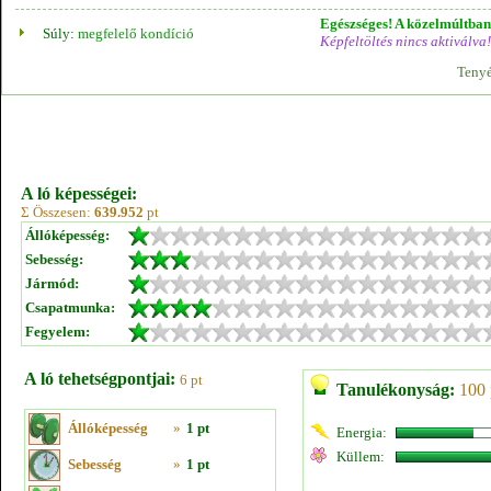
Egészséges! A közelmúltban 
Súly:
megfelelő kondíció
Képfeltöltés nincs aktiválva!
Tenyé
A ló képességei:
Σ Összesen:
639.952
pt
Állóképesség:
Sebesség:
Jármód:
Csapatmunka:
Fegyelem:
A ló tehetségpontjai:
6 pt
Tanulékonyság:
100 
Állóképesség
»
1 pt
Energia:
Küllem:
Sebesség
»
1 pt