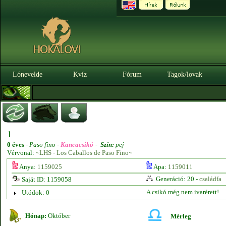
Lónevelde
Kvíz
Fórum
Tagok/lovak
1
0 éves
-
Paso fino -
Kancacsikó
-
Szín:
pej
Vérvonal:
~LHS - Los Caballos de Paso Fino~
Anya:
1159025
Apa:
1159011
Generáció: 20 -
családfa
Saját ID: 1159058
A csikó még nem ivarérett!
Utódok: 0
Hónap:
Október
Mérleg