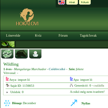
Lónevelde
Kvíz
Fórum
Tagok/lovak
Wildling
1 éves
-
Mangalarga Marchador -
Csődörcsikó
-
Szín:
fekete
Vérvonal: -
Anya: import ló
Apa: import ló
Generáció: 0 -
családfa
Saját ID: 1159853
A csikó még nem ivarérett!
Utódok: 0
Hónap:
December
Nyilas