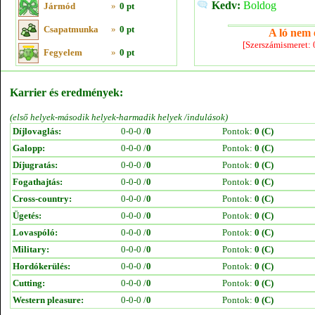
Kedv:
Boldog
Jármód
»
0 pt
Csapatmunka
»
0 pt
A ló nem e
[Szerszámismeret:
Fegyelem
»
0 pt
Karrier és eredmények:
(első helyek-második helyek-harmadik helyek /indulások)
Díjlovaglás:
0-0-0 /
0
Pontok:
0 (C)
Galopp:
0-0-0 /
0
Pontok:
0 (C)
Díjugratás:
0-0-0 /
0
Pontok:
0 (C)
Fogathajtás:
0-0-0 /
0
Pontok:
0 (C)
Cross-country:
0-0-0 /
0
Pontok:
0 (C)
Ügetés:
0-0-0 /
0
Pontok:
0 (C)
Lovaspóló:
0-0-0 /
0
Pontok:
0 (C)
Military:
0-0-0 /
0
Pontok:
0 (C)
Hordókerülés:
0-0-0 /
0
Pontok:
0 (C)
Cutting:
0-0-0 /
0
Pontok:
0 (C)
Western pleasure:
0-0-0 /
0
Pontok:
0 (C)