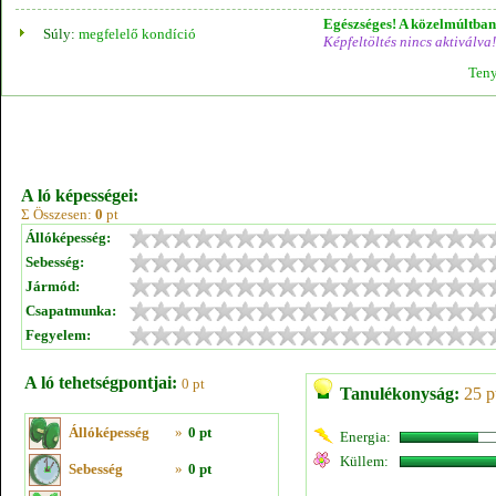
Egészséges! A közelmúltban 
Súly:
megfelelő kondíció
Képfeltöltés nincs aktiválva!
Teny
A ló képességei:
Σ Összesen:
0
pt
Állóképesség:
Sebesség:
Jármód:
Csapatmunka:
Fegyelem:
A ló tehetségpontjai:
0 pt
Tanulékonyság:
25 p
Állóképesség
»
0 pt
Energia:
Küllem:
Sebesség
»
0 pt