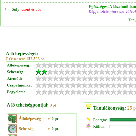
Egészséges! A közelmúltban 
Súly:
csont és bőr
Képfeltöltés nincs aktiválva!
Teny
A ló képességei:
Σ Összesen:
152.503
pt
Állóképesség:
Sebesség:
Jármód:
Csapatmunka:
Fegyelem:
A ló tehetségpontjai:
0 pt
Tanulékonyság:
25 p
Állóképesség
»
0 pt
Energia:
Küllem:
Sebesség
»
0 pt