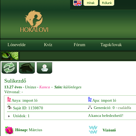
Lónevelde
Kvíz
Fórum
Tagok/lovak
Sulikezdő
13.27 éves
-
Unizus -
Kanca
-
Szín:
különleges
Vérvonal: -
Anya: import ló
Apa: import ló
Generáció: 0 -
családfa
Saját ID: 1159870
A kanca befedezhető!
Utódok: 1
Hónap:
Március
Vízöntő