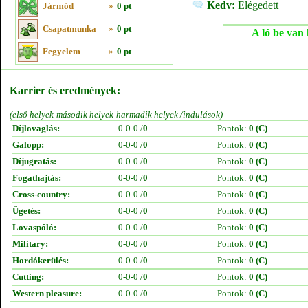
Kedv:
Elégedett
Jármód
»
0 pt
Csapatmunka
»
0 pt
A ló be van 
Fegyelem
»
0 pt
Karrier és eredmények:
(első helyek-második helyek-harmadik helyek /indulások)
Díjlovaglás:
0-0-0 /
0
Pontok:
0 (C)
Galopp:
0-0-0 /
0
Pontok:
0 (C)
Díjugratás:
0-0-0 /
0
Pontok:
0 (C)
Fogathajtás:
0-0-0 /
0
Pontok:
0 (C)
Cross-country:
0-0-0 /
0
Pontok:
0 (C)
Ügetés:
0-0-0 /
0
Pontok:
0 (C)
Lovaspóló:
0-0-0 /
0
Pontok:
0 (C)
Military:
0-0-0 /
0
Pontok:
0 (C)
Hordókerülés:
0-0-0 /
0
Pontok:
0 (C)
Cutting:
0-0-0 /
0
Pontok:
0 (C)
Western pleasure:
0-0-0 /
0
Pontok:
0 (C)