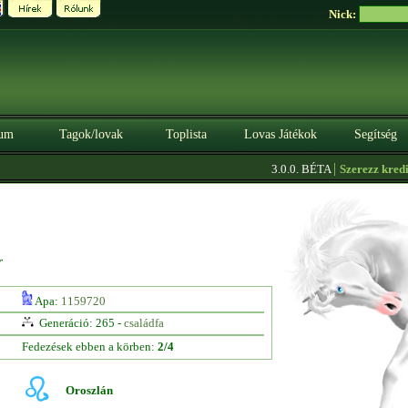
Nick:
um
Tagok/lovak
Toplista
Lovas Játékok
Segítség
|
3.0.0. BÉTA
Szerezz kreditet 
r
Apa:
1159720
Generáció: 265 -
családfa
Fedezések ebben a körben:
2/4
Oroszlán