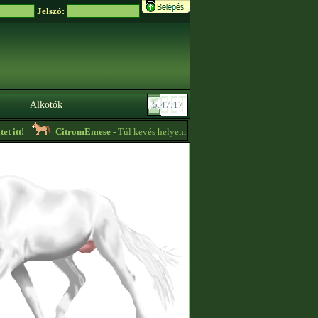
Jelszó:
Alkotók
itt!
CitromEmese
- Túl kevés helyem van, így alapáron tiéd lehetnek a lo