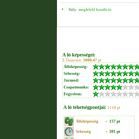
Súly:
megfelelő kondíció
A ló képességei:
Σ Összesen:
5000.47
pt
Állóképesség:
Sebesség:
Jármód:
Csapatmunka:
Fegyelem:
A ló tehetségpontjai:
1118 pt
Állóképesség
»
157 pt
Sebesség
»
391 pt