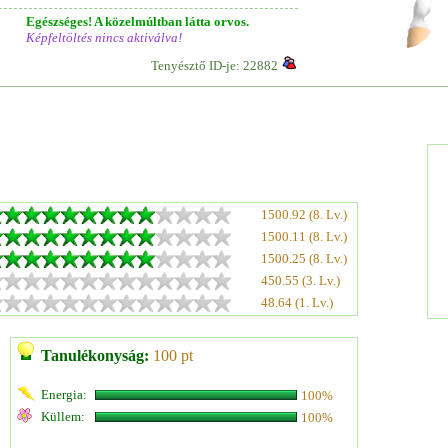
Egészséges! A közelmúltban látta orvos.
Képfeltöltés nincs aktiválva!
Tenyésztő ID-je: 22882
1500.92 (8. Lv.)
1500.11 (8. Lv.)
1500.25 (8. Lv.)
450.55 (3. Lv.)
48.64 (1. Lv.)
Tanulékonyság:
100 pt
Energia:
100%
Küllem:
100%