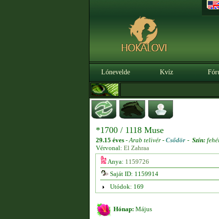
Lónevelde
Kvíz
Fór
*1700 / 1118 Muse
29.15 éves
-
Arab telivér -
Csődör
-
Szín:
fehé
Vérvonal:
El Zahraa
Anya:
1159726
Saját ID: 1159914
Utódok: 169
Hónap:
Május