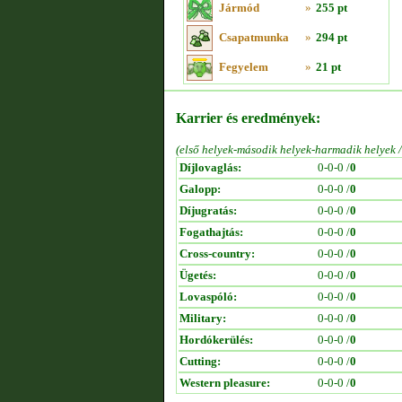
Jármód
»
255 pt
Csapatmunka
»
294 pt
Fegyelem
»
21 pt
Karrier és eredmények:
(első helyek-második helyek-harmadik helyek 
Díjlovaglás:
0-0-0 /
0
Galopp:
0-0-0 /
0
Díjugratás:
0-0-0 /
0
Fogathajtás:
0-0-0 /
0
Cross-country:
0-0-0 /
0
Ügetés:
0-0-0 /
0
Lovaspóló:
0-0-0 /
0
Military:
0-0-0 /
0
Hordókerülés:
0-0-0 /
0
Cutting:
0-0-0 /
0
Western pleasure:
0-0-0 /
0