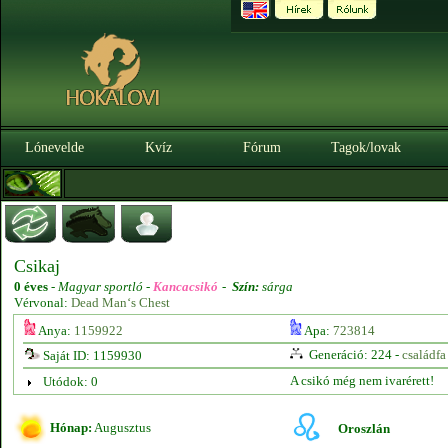
Lónevelde
Kvíz
Fórum
Tagok/lovak
Csikaj
0 éves
-
Magyar sportló -
Kancacsikó
-
Szín:
sárga
Vérvonal:
Dead Man‘s Chest
Anya:
1159922
Apa:
723814
Generáció: 224 -
családfa
Saját ID: 1159930
A csikó még nem ivarérett!
Utódok: 0
Hónap:
Augusztus
Oroszlán