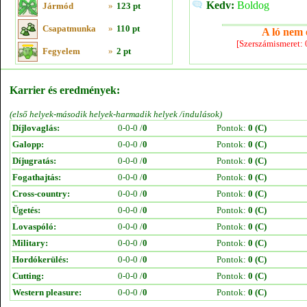
Kedv:
Boldog
Jármód
»
123 pt
Csapatmunka
»
110 pt
A ló nem e
[Szerszámismeret:
Fegyelem
»
2 pt
Karrier és eredmények:
(első helyek-második helyek-harmadik helyek /indulások)
Díjlovaglás:
0-0-0 /
0
Pontok:
0 (C)
Galopp:
0-0-0 /
0
Pontok:
0 (C)
Díjugratás:
0-0-0 /
0
Pontok:
0 (C)
Fogathajtás:
0-0-0 /
0
Pontok:
0 (C)
Cross-country:
0-0-0 /
0
Pontok:
0 (C)
Ügetés:
0-0-0 /
0
Pontok:
0 (C)
Lovaspóló:
0-0-0 /
0
Pontok:
0 (C)
Military:
0-0-0 /
0
Pontok:
0 (C)
Hordókerülés:
0-0-0 /
0
Pontok:
0 (C)
Cutting:
0-0-0 /
0
Pontok:
0 (C)
Western pleasure:
0-0-0 /
0
Pontok:
0 (C)