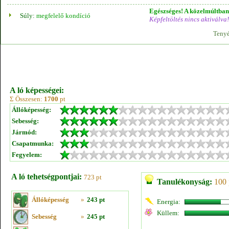
Egészséges! A közelmúltban 
Súly:
megfelelő kondíció
Képfeltöltés nincs aktiválva!
Tenyé
A ló képességei:
Σ Összesen:
1700
pt
Állóképesség:
Sebesség:
Jármód:
Csapatmunka:
Fegyelem:
A ló tehetségpontjai:
723 pt
Tanulékonyság:
100 
Állóképesség
»
243 pt
Energia:
Küllem:
Sebesség
»
245 pt