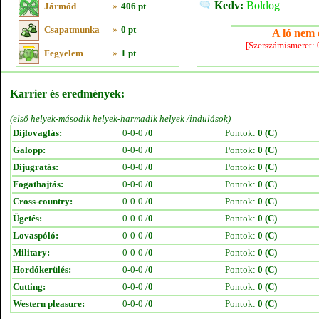
Kedv:
Boldog
Jármód
»
406 pt
Csapatmunka
»
0 pt
A ló nem e
[Szerszámismeret:
Fegyelem
»
1 pt
Karrier és eredmények:
(első helyek-második helyek-harmadik helyek /indulások)
Díjlovaglás:
0-0-0 /
0
Pontok:
0 (C)
Galopp:
0-0-0 /
0
Pontok:
0 (C)
Díjugratás:
0-0-0 /
0
Pontok:
0 (C)
Fogathajtás:
0-0-0 /
0
Pontok:
0 (C)
Cross-country:
0-0-0 /
0
Pontok:
0 (C)
Ügetés:
0-0-0 /
0
Pontok:
0 (C)
Lovaspóló:
0-0-0 /
0
Pontok:
0 (C)
Military:
0-0-0 /
0
Pontok:
0 (C)
Hordókerülés:
0-0-0 /
0
Pontok:
0 (C)
Cutting:
0-0-0 /
0
Pontok:
0 (C)
Western pleasure:
0-0-0 /
0
Pontok:
0 (C)