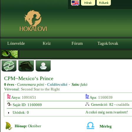
Lónevelde
Kvíz
Fórum
Tagok/lovak
CPM~Mexico‘s Prince
0 éves
-
Connemara póni -
Csődörcsikó
-
Szín:
fakó
Vérvonal:
Second Star to the Right
Anya:
1091651
Apa:
1160039
Generáció: 82 -
családfa
Saját ID: 1160069
A csikó még nem ivarérett!
Utódok: 0
Hónap:
Október
Mérleg