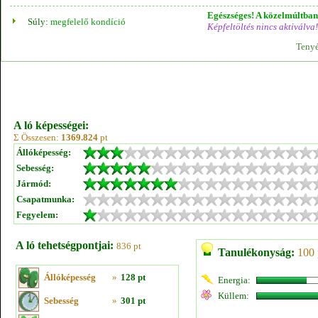
Egészséges! A közelmúltban 
Súly:
megfelelő kondíció
Képfeltöltés nincs aktiválva!
Tenyé
A ló képességei:
Σ Összesen:
1369.824
pt
Állóképesség:
Sebesség:
Jármód:
Csapatmunka:
Fegyelem:
A ló tehetségpontjai:
836 pt
Tanulékonyság:
100 
Állóképesség
»
128 pt
Energia:
Küllem:
Sebesség
»
301 pt