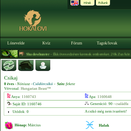
Lónevelde
Kvíz
Fórum
Tagok/lovak
et itt!
Shadowhunter
- Ékköves edzésre keresek embereket. 20k Zsz/kör. Ed
Csikaj
0 éves
-
Nóniusz -
Csődörcsikó
-
Szín:
fekete
Vérvonal:
Hungarian Beast™
Anya:
1160743
Apa:
1160648
Generáció: 90 -
családfa
Saját ID: 1160746
A csikó még nem ivarérett!
Utódok: 0
Hónap:
Március
Halak