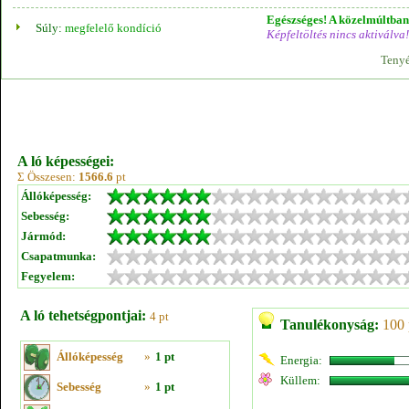
Egészséges! A közelmúltban 
Súly:
megfelelő kondíció
Képfeltöltés nincs aktiválva!
Tenyé
A ló képességei:
Σ Összesen:
1566.6
pt
Állóképesség:
Sebesség:
Jármód:
Csapatmunka:
Fegyelem:
A ló tehetségpontjai:
4 pt
Tanulékonyság:
100 
Állóképesség
»
1 pt
Energia:
Küllem:
Sebesség
»
1 pt