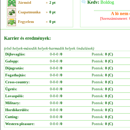
Kedv:
Boldog
Jármód
»
2 pt
Csapatmunka
»
0 pt
A ló nem e
[Szerszámismeret:
Fegyelem
»
0 pt
Karrier és eredmények:
(első helyek-második helyek-harmadik helyek /indulások)
Díjlovaglás:
0-0-0 /
0
Pontok:
0 (C)
Galopp:
0-0-0 /
0
Pontok:
0 (C)
Díjugratás:
0-0-0 /
0
Pontok:
0 (C)
Fogathajtás:
0-0-0 /
0
Pontok:
0 (C)
Cross-country:
0-0-0 /
0
Pontok:
0 (C)
Ügetés:
0-0-0 /
0
Pontok:
0 (C)
Lovaspóló:
0-0-0 /
0
Pontok:
0 (C)
Military:
0-0-0 /
0
Pontok:
0 (C)
Hordókerülés:
0-0-0 /
0
Pontok:
0 (C)
Cutting:
0-0-0 /
0
Pontok:
0 (C)
Western pleasure:
0-0-0 /
0
Pontok:
0 (C)