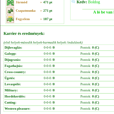
Kedv:
Boldog
Jármód
»
471 pt
Csapatmunka
»
271 pt
A ló be van 
Fegyelem
»
187 pt
Karrier és eredmények:
(első helyek-második helyek-harmadik helyek /indulások)
Díjlovaglás:
0-0-0 /
0
Pontok:
0 (C)
Galopp:
0-0-0 /
0
Pontok:
0 (C)
Díjugratás:
0-0-0 /
0
Pontok:
0 (C)
Fogathajtás:
0-0-0 /
0
Pontok:
0 (C)
Cross-country:
0-0-0 /
0
Pontok:
0 (C)
Ügetés:
0-0-0 /
0
Pontok:
0 (C)
Lovaspóló:
0-0-0 /
0
Pontok:
0 (C)
Military:
0-0-0 /
0
Pontok:
0 (C)
Hordókerülés:
0-0-0 /
0
Pontok:
0 (C)
Cutting:
0-0-0 /
0
Pontok:
0 (C)
Western pleasure:
0-0-0 /
0
Pontok:
0 (C)