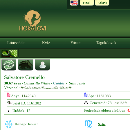
Lónevelde
Kvíz
Fórum
Tagok/lovak
Salvatore Cremello
30.67 éves
-
Camarillo White -
Csődör
-
Szín:
fehér
Vérvonal:
❤𝓢𝓪𝓵𝓿𝓪𝓽𝓸𝓻𝓮 𝒞𝒶𝓂𝒶𝓇𝒾𝓁𝓁𝑜 𝒲𝒽𝒾𝓉𝑒❤
Anya:
1142940
Apa:
1161083
Generáció: 78 -
családfa
Saját ID: 1161302
Fedezések ebben a körben:
4
Utódok: 12
Hónap:
Január
Szűz