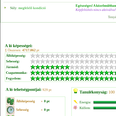
Egészséges! A közelmúltban 
Súly:
megfelelő kondíció
Képfeltöltés nincs aktiválva!
Tenyé
A ló képességei:
Σ Összesen:
4717.062
pt
Állóképesség:
Sebesség:
Jármód:
Csapatmunka:
Fegyelem:
A ló tehetségpontjai:
929 pt
Tanulékonyság:
100 
Állóképesség
»
0 pt
Energia:
Küllem:
Sebesség
»
0 pt