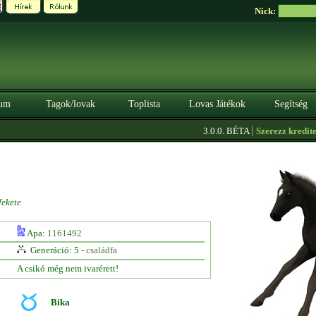
Nick:
um
Tagok/lovak
Toplista
Lovas Játékok
Segítség
|
3.0.0. BÉTA
Szerezz kreditet it
fekete
Apa:
1161492
Generáció: 5 -
családfa
A csikó még nem ivarérett!
Bika