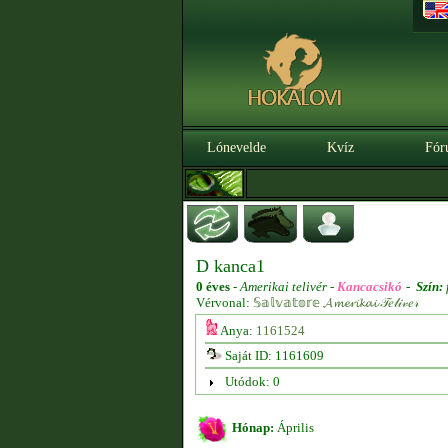
Lónevelde
Kvíz
Fór
D kanca1
0 éves
-
Amerikai telivér -
Kancacsikó
-
Szín:
Vérvonal:
𝕊𝕒𝕝𝕧𝕒𝕥𝕠𝕣𝕖 𝓐𝓶𝓮𝓻𝓲𝓴𝓪𝓲 𝒯𝑒𝓁𝒾𝓋𝑒𝓇
Anya:
1161524
Saját ID: 1161609
Utódok: 0
Hónap:
Április