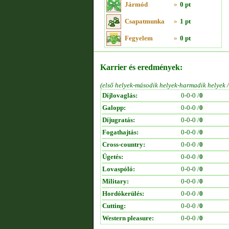
Jármód
»
0 pt
Csapatmunka
»
1 pt
Fegyelem
»
0 pt
Karrier és eredmények:
(első helyek-második helyek-harmadik helyek 
Díjlovaglás:
0-0-0 /
0
Galopp:
0-0-0 /
0
Díjugratás:
0-0-0 /
0
Fogathajtás:
0-0-0 /
0
Cross-country:
0-0-0 /
0
Ügetés:
0-0-0 /
0
Lovaspóló:
0-0-0 /
0
Military:
0-0-0 /
0
Hordókerülés:
0-0-0 /
0
Cutting:
0-0-0 /
0
Western pleasure:
0-0-0 /
0