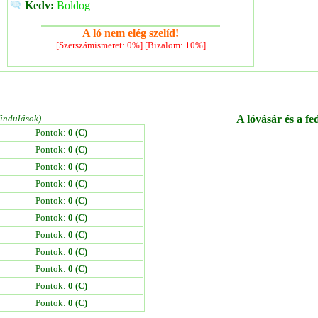
Kedv:
Boldog
A ló nem elég szelíd!
[Szerszámismeret: 0%] [Bizalom: 10%]
/indulások)
A lóvásár és a fe
Pontok:
0 (C)
Pontok:
0 (C)
Pontok:
0 (C)
Pontok:
0 (C)
Pontok:
0 (C)
Pontok:
0 (C)
Pontok:
0 (C)
Pontok:
0 (C)
Pontok:
0 (C)
Pontok:
0 (C)
Pontok:
0 (C)