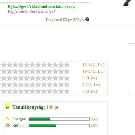
Egészséges! A közelmúltban látta orvos.
Képfeltöltés nincs aktiválva!
Tenyésztő ID-je: 83348
13.04 (1. Lv.)
194.7 (1. Lv.)
0 (0. Lv.)
7.6 (1. Lv.)
0 (0. Lv.)
Tanulékonyság:
100 pt
Energia:
35%
Küllem:
45%