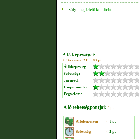
Súly:
megfelelő kondíció
A ló képességei:
Σ Összesen:
215.343
pt
Állóképesség:
Sebesség:
Jármód:
Csapatmunka:
Fegyelem:
A ló tehetségpontjai:
4 pt
Állóképesség
»
1 pt
Sebesség
»
2 pt