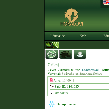
Lónevelde
Kvíz
Fór
Csikaj
0 éves
-
Amerikai telivér -
Csődörcsikó
-
Szín:
Vérvonal:
𝕊𝕒𝕝𝕧𝕒𝕥𝕠𝕣𝕖 𝓐𝓶𝓮𝓻𝓲𝓴𝓪𝓲 𝒯𝑒𝓁𝒾𝓋𝑒𝓇
Anya:
1146041
Saját ID: 1161635
Utódok: 0
Hónap:
Január