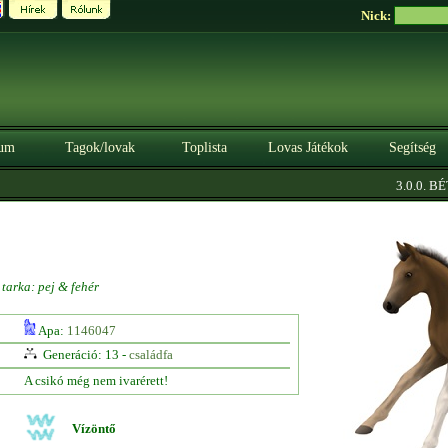
Nick:
um
Tagok/lovak
Toplista
Lovas Játékok
Segítség
3.0.0. BÉTA
tarka: pej & fehér
Apa:
1146047
Generáció: 13 -
családfa
A csikó még nem ivarérett!
Vízöntő