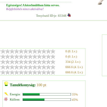
Egészséges! A közelmúltban látta orvos.
Képfeltöltés nincs aktiválva!
Tenyésztő ID-je: 83348
0 (0. Lv.)
0 (0. Lv.)
334 (2. Lv.)
666.6 (4. Lv.)
666.6 (4. Lv.)
Tanulékonyság:
100 pt
Energia:
35%
Küllem:
45%