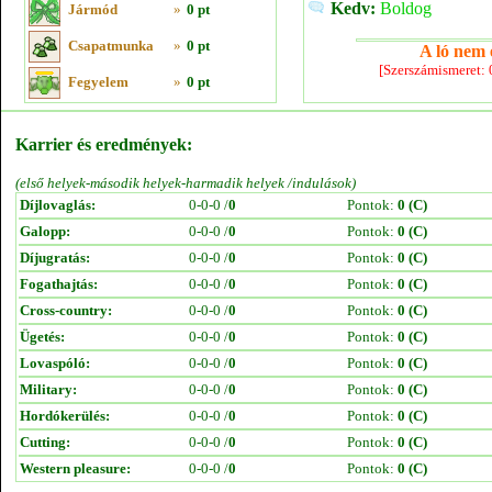
Kedv:
Boldog
Jármód
»
0 pt
Csapatmunka
»
0 pt
A ló nem e
[Szerszámismeret:
Fegyelem
»
0 pt
Karrier és eredmények:
(első helyek-második helyek-harmadik helyek /indulások)
Díjlovaglás:
0-0-0 /
0
Pontok:
0 (C)
Galopp:
0-0-0 /
0
Pontok:
0 (C)
Díjugratás:
0-0-0 /
0
Pontok:
0 (C)
Fogathajtás:
0-0-0 /
0
Pontok:
0 (C)
Cross-country:
0-0-0 /
0
Pontok:
0 (C)
Ügetés:
0-0-0 /
0
Pontok:
0 (C)
Lovaspóló:
0-0-0 /
0
Pontok:
0 (C)
Military:
0-0-0 /
0
Pontok:
0 (C)
Hordókerülés:
0-0-0 /
0
Pontok:
0 (C)
Cutting:
0-0-0 /
0
Pontok:
0 (C)
Western pleasure:
0-0-0 /
0
Pontok:
0 (C)