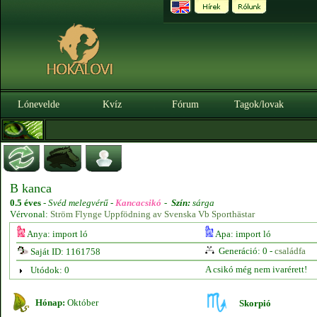
Lónevelde
Kvíz
Fórum
Tagok/lovak
B kanca
0.5 éves
-
Svéd melegvérű -
Kancacsikó
-
Szín:
sárga
Vérvonal:
Ström Flynge Uppfödning av Svenska Vb Sporthästar
Anya: import ló
Apa: import ló
Generáció: 0 -
családfa
Saját ID: 1161758
A csikó még nem ivarérett!
Utódok: 0
Hónap:
Október
Skorpió