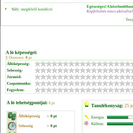
Egészséges! A közelmúltban 
Súly:
megfelelő kondíció
Képfeltöltés nincs aktiválva!
Teny
A ló képességei:
Σ Összesen:
0
pt
Állóképesség:
Sebesség:
Jármód:
Csapatmunka:
Fegyelem:
A ló tehetségpontjai:
0 pt
Tanulékonyság:
25 p
Állóképesség
»
0 pt
Energia:
Küllem:
Sebesség
»
0 pt