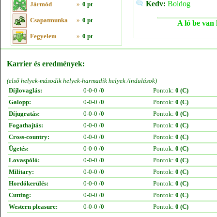
Kedv:
Boldog
Jármód
»
0 pt
Csapatmunka
»
0 pt
A ló be van 
Fegyelem
»
0 pt
Karrier és eredmények:
(első helyek-második helyek-harmadik helyek /indulások)
Díjlovaglás:
0-0-0 /
0
Pontok:
0 (C)
Galopp:
0-0-0 /
0
Pontok:
0 (C)
Díjugratás:
0-0-0 /
0
Pontok:
0 (C)
Fogathajtás:
0-0-0 /
0
Pontok:
0 (C)
Cross-country:
0-0-0 /
0
Pontok:
0 (C)
Ügetés:
0-0-0 /
0
Pontok:
0 (C)
Lovaspóló:
0-0-0 /
0
Pontok:
0 (C)
Military:
0-0-0 /
0
Pontok:
0 (C)
Hordókerülés:
0-0-0 /
0
Pontok:
0 (C)
Cutting:
0-0-0 /
0
Pontok:
0 (C)
Western pleasure:
0-0-0 /
0
Pontok:
0 (C)