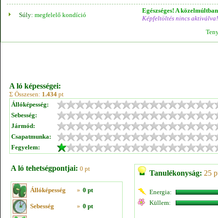
Egészséges! A közelmúltban 
Súly:
megfelelő kondíció
Képfeltöltés nincs aktiválva!
Teny
A ló képességei:
Σ Összesen:
1.434
pt
Állóképesség:
Sebesség:
Jármód:
Csapatmunka:
Fegyelem:
A ló tehetségpontjai:
0 pt
Tanulékonyság:
25 p
Állóképesség
»
0 pt
Energia:
Küllem:
Sebesség
»
0 pt