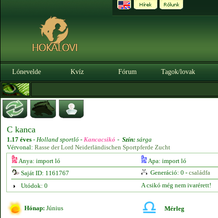
Lónevelde
Kvíz
Fórum
Tagok/lovak
C kanca
1.17 éves
-
Holland sportló -
Kancacsikó
-
Szín:
sárga
Vérvonal:
Rasse der Lord Neiderländischen Sportpferde Zucht
Anya: import ló
Apa: import ló
Generáció: 0 -
családfa
Saját ID: 1161767
A csikó még nem ivarérett!
Utódok: 0
Hónap:
Június
Mérleg