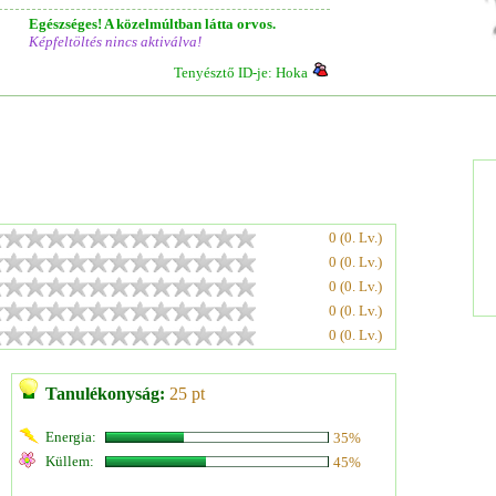
Egészséges! A közelmúltban látta orvos.
Képfeltöltés nincs aktiválva!
Tenyésztő ID-je: Hoka
0 (0. Lv.)
0 (0. Lv.)
0 (0. Lv.)
0 (0. Lv.)
0 (0. Lv.)
Tanulékonyság:
25 pt
Energia:
35%
Küllem:
45%