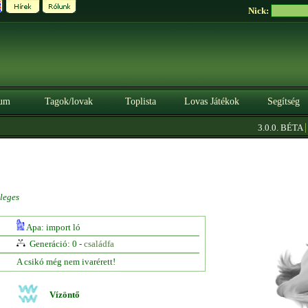
Nick:
um
Tagok/lovak
Toplista
Lovas Játékok
Segítség
|
3.0.0. BÉTA
Sze
leges
Apa: import ló
Generáció: 0 -
családfa
A csikó még nem ivarérett!
Vízöntő