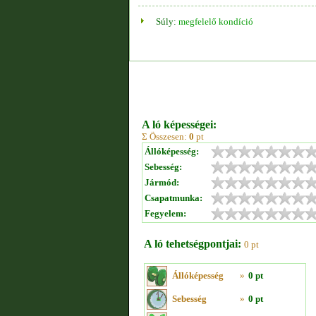
Súly:
megfelelő kondíció
A ló képességei:
Σ Összesen:
0
pt
Állóképesség:
Sebesség:
Jármód:
Csapatmunka:
Fegyelem:
A ló tehetségpontjai:
0 pt
Állóképesség
»
0 pt
Sebesség
»
0 pt