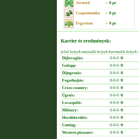
Jármód
»
0 pt
Csapatmunka
»
0 pt
Fegyelem
»
0 pt
Karrier és eredmények:
(első helyek-második helyek-harmadik helyek 
Díjlovaglás:
0-0-0 /
0
Galopp:
0-0-0 /
0
Díjugratás:
0-0-0 /
0
Fogathajtás:
0-0-0 /
0
Cross-country:
0-0-0 /
0
Ügetés:
0-0-0 /
0
Lovaspóló:
0-0-0 /
0
Military:
0-0-0 /
0
Hordókerülés:
0-0-0 /
0
Cutting:
0-0-0 /
0
Western pleasure:
0-0-0 /
0