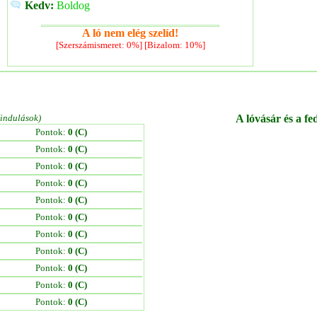
Kedv:
Boldog
A ló nem elég szelíd!
[Szerszámismeret: 0%] [Bizalom: 10%]
/indulások)
A lóvásár és a fe
Pontok:
0 (C)
Pontok:
0 (C)
Pontok:
0 (C)
Pontok:
0 (C)
Pontok:
0 (C)
Pontok:
0 (C)
Pontok:
0 (C)
Pontok:
0 (C)
Pontok:
0 (C)
Pontok:
0 (C)
Pontok:
0 (C)