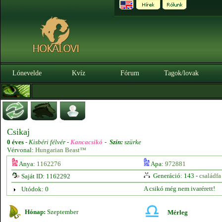
Lónevelde
Kvíz
Fórum
Tagok/lovak
Csikaj
0 éves
-
Kisbéri félvér -
Kancacsikó
-
Szín:
szürke
Vérvonal:
Hungarian Beast™
Anya:
1162276
Apa:
972881
Generáció: 143 -
családfa
Saját ID: 1162292
A csikó még nem ivarérett!
Utódok: 0
Hónap:
Szeptember
Mérleg