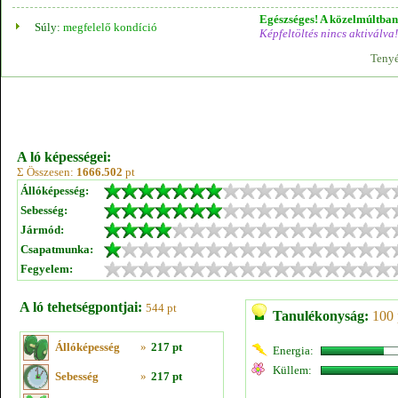
Egészséges! A közelmúltban 
Súly:
megfelelő kondíció
Képfeltöltés nincs aktiválva!
Tenyé
A ló képességei:
Σ Összesen:
1666.502
pt
Állóképesség:
Sebesség:
Jármód:
Csapatmunka:
Fegyelem:
A ló tehetségpontjai:
544 pt
Tanulékonyság:
100 
Állóképesség
»
217 pt
Energia:
Küllem:
Sebesség
»
217 pt