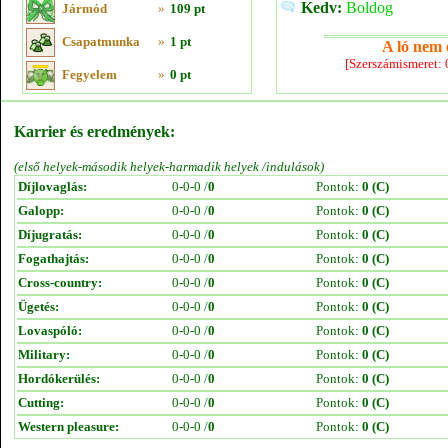
Kedv:
Boldog
Jármód
»
109 pt
Csapatmunka
»
1 pt
A ló nem e
[Szerszámismeret:
Fegyelem
»
0 pt
Karrier és eredmények:
(első helyek-második helyek-harmadik helyek /indulások)
Díjlovaglás:
0-0-0 /
0
Pontok:
0 (C)
Galopp:
0-0-0 /
0
Pontok:
0 (C)
Díjugratás:
0-0-0 /
0
Pontok:
0 (C)
Fogathajtás:
0-0-0 /
0
Pontok:
0 (C)
Cross-country:
0-0-0 /
0
Pontok:
0 (C)
Ügetés:
0-0-0 /
0
Pontok:
0 (C)
Lovaspóló:
0-0-0 /
0
Pontok:
0 (C)
Military:
0-0-0 /
0
Pontok:
0 (C)
Hordókerülés:
0-0-0 /
0
Pontok:
0 (C)
Cutting:
0-0-0 /
0
Pontok:
0 (C)
Western pleasure:
0-0-0 /
0
Pontok:
0 (C)