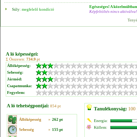
Egészséges! A közelmúltban 
Súly:
megfelelő kondíció
Képfeltöltés nincs aktiválva!
Tenyé
A ló képességei:
Σ Összesen:
734.9
pt
Állóképesség:
Sebesség:
Jármód:
Csapatmunka:
Fegyelem:
A ló tehetségpontjai:
854 pt
Tanulékonyság:
100 
Állóképesség
»
262 pt
Energia:
Küllem:
Sebesség
»
155 pt