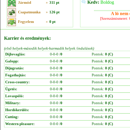
Kedv:
Boldog
Jármód
»
311 pt
Csapatmunka
»
126 pt
A ló nem e
[Szerszámismeret:
Fegyelem
»
0 pt
Karrier és eredmények:
(első helyek-második helyek-harmadik helyek /indulások)
Díjlovaglás:
0-0-0 /
0
Pontok:
0 (C)
Galopp:
0-0-0 /
0
Pontok:
0 (C)
Díjugratás:
0-0-0 /
0
Pontok:
0 (C)
Fogathajtás:
0-0-0 /
0
Pontok:
0 (C)
Cross-country:
0-0-0 /
0
Pontok:
0 (C)
Ügetés:
0-0-0 /
0
Pontok:
0 (C)
Lovaspóló:
0-0-0 /
0
Pontok:
0 (C)
Military:
0-0-0 /
0
Pontok:
0 (C)
Hordókerülés:
0-0-0 /
0
Pontok:
0 (C)
Cutting:
0-0-0 /
0
Pontok:
0 (C)
Western pleasure:
0-0-0 /
0
Pontok:
0 (C)