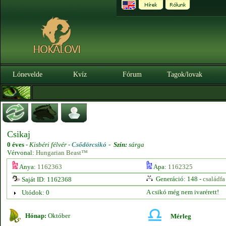
Lónevelde
Kvíz
Fórum
Tagok/lovak
Csikaj
0 éves
-
Kisbéri félvér -
Csődörcsikó
-
Szín:
sárga
Vérvonal:
Hungarian Beast™
Anya:
1162363
Apa:
1162325
Generáció: 148 -
családfa
Saját ID: 1162368
A csikó még nem ivarérett!
Utódok: 0
Hónap:
Október
Mérleg