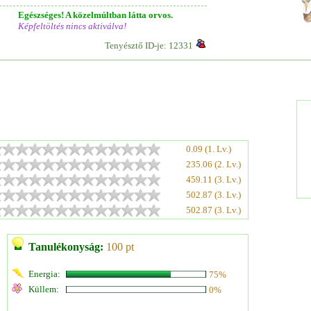
Egészséges! A közelmúltban látta orvos.
Képfeltöltés nincs aktiválva!
Tenyésztő ID-je: 12331
0.09 (1. Lv.)
235.06 (2. Lv.)
459.11 (3. Lv.)
502.87 (3. Lv.)
502.87 (3. Lv.)
Tanulékonyság:
100 pt
Energia:
75%
Küllem:
0%