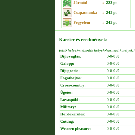
Jármód
»
223 pt
Csapatmunka
»
245 pt
Fegyelem
»
245 pt
Karrier és eredmények:
(első helyek-második helyek-harmadik helyek 
Díjlovaglás:
0-0-0 /
0
Galopp:
0-0-0 /
0
Díjugratás:
0-0-0 /
0
Fogathajtás:
0-0-0 /
0
Cross-country:
0-0-0 /
0
Ügetés:
0-0-0 /
0
Lovaspóló:
0-0-0 /
0
Military:
0-0-0 /
0
Hordókerülés:
0-0-0 /
0
Cutting:
0-0-0 /
0
Western pleasure:
0-0-0 /
0