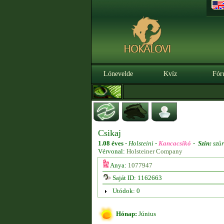
Lónevelde
Kvíz
Fór
Csikaj
1.08 éves
-
Holsteini -
Kancacsikó
-
Szín:
szür
Vérvonal:
Holsteiner Company
Anya:
1077947
Saját ID: 1162663
Utódok: 0
Hónap:
Június