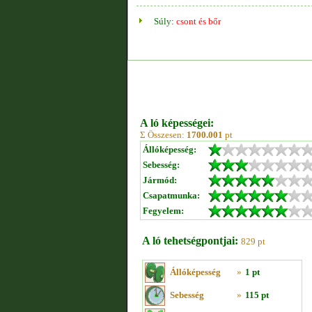
Súly:
csont és bőr
A ló képességei:
Σ Összesen:
1700.001
pt
Állóképesség:
Sebesség:
Jármód:
Csapatmunka:
Fegyelem:
A ló tehetségpontjai:
829 pt
Állóképesség
»
1 pt
Sebesség
»
115 pt