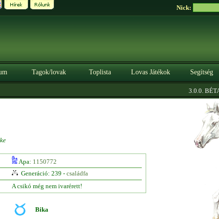
Nick:
um
Tagok/lovak
Toplista
Lovas Játékok
Segítség
|
3.0.0. BÉTA
ke
Apa:
1150772
Generáció: 239 -
családfa
A csikó még nem ivarérett!
Bika