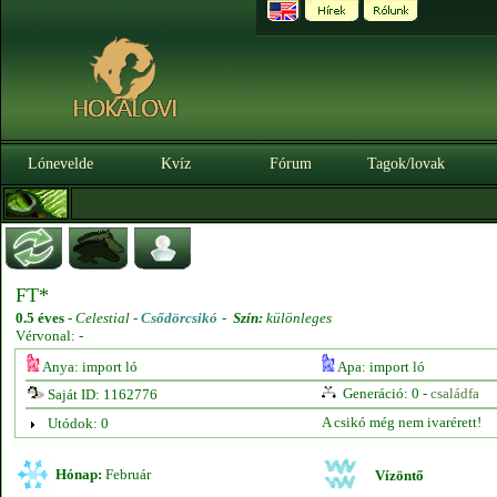
Lónevelde
Kvíz
Fórum
Tagok/lovak
FT*
0.5 éves
-
Celestial -
Csődörcsikó
-
Szín:
különleges
Vérvonal: -
Anya: import ló
Apa: import ló
Generáció: 0 -
családfa
Saját ID: 1162776
A csikó még nem ivarérett!
Utódok: 0
Hónap:
Február
Vízöntő