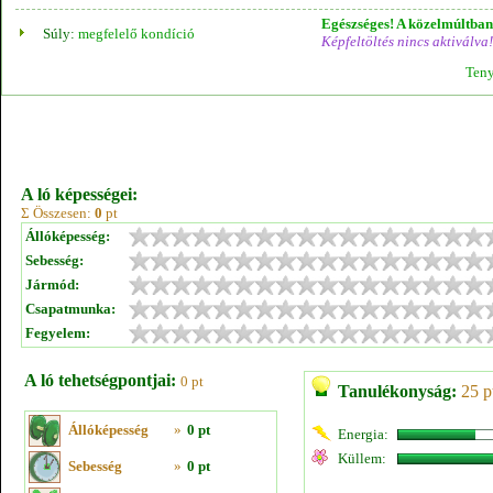
Egészséges! A közelmúltban 
Súly:
megfelelő kondíció
Képfeltöltés nincs aktiválva!
Teny
A ló képességei:
Σ Összesen:
0
pt
Állóképesség:
Sebesség:
Jármód:
Csapatmunka:
Fegyelem:
A ló tehetségpontjai:
0 pt
Tanulékonyság:
25 p
Állóképesség
»
0 pt
Energia:
Küllem:
Sebesség
»
0 pt