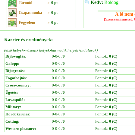
Kedv:
Boldog
Jármód
»
0 pt
Csapatmunka
»
0 pt
A ló nem e
[Szerszámismeret:
Fegyelem
»
0 pt
Karrier és eredmények:
(első helyek-második helyek-harmadik helyek /indulások)
Díjlovaglás:
0-0-0 /
0
Pontok:
0 (C)
Galopp:
0-0-0 /
0
Pontok:
0 (C)
Díjugratás:
0-0-0 /
0
Pontok:
0 (C)
Fogathajtás:
0-0-0 /
0
Pontok:
0 (C)
Cross-country:
0-0-0 /
0
Pontok:
0 (C)
Ügetés:
0-0-0 /
0
Pontok:
0 (C)
Lovaspóló:
0-0-0 /
0
Pontok:
0 (C)
Military:
0-0-0 /
0
Pontok:
0 (C)
Hordókerülés:
0-0-0 /
0
Pontok:
0 (C)
Cutting:
0-0-0 /
0
Pontok:
0 (C)
Western pleasure:
0-0-0 /
0
Pontok:
0 (C)