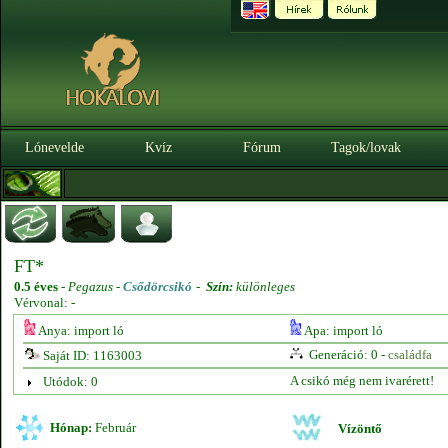
Lónevelde
Kvíz
Fórum
Tagok/lovak
FT*
0.5 éves
-
Pegazus -
Csődörcsikó
-
Szín:
különleges
Vérvonal: -
Anya: import ló
Apa: import ló
Generáció: 0 -
családfa
Saját ID: 1163003
A csikó még nem ivarérett!
Utódok: 0
Hónap:
Február
Vízöntő