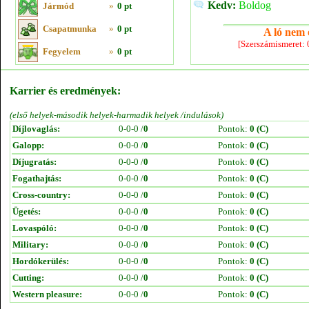
Kedv:
Boldog
Jármód
»
0 pt
Csapatmunka
»
0 pt
A ló nem e
[Szerszámismeret:
Fegyelem
»
0 pt
Karrier és eredmények:
(első helyek-második helyek-harmadik helyek /indulások)
Díjlovaglás:
0-0-0 /
0
Pontok:
0 (C)
Galopp:
0-0-0 /
0
Pontok:
0 (C)
Díjugratás:
0-0-0 /
0
Pontok:
0 (C)
Fogathajtás:
0-0-0 /
0
Pontok:
0 (C)
Cross-country:
0-0-0 /
0
Pontok:
0 (C)
Ügetés:
0-0-0 /
0
Pontok:
0 (C)
Lovaspóló:
0-0-0 /
0
Pontok:
0 (C)
Military:
0-0-0 /
0
Pontok:
0 (C)
Hordókerülés:
0-0-0 /
0
Pontok:
0 (C)
Cutting:
0-0-0 /
0
Pontok:
0 (C)
Western pleasure:
0-0-0 /
0
Pontok:
0 (C)