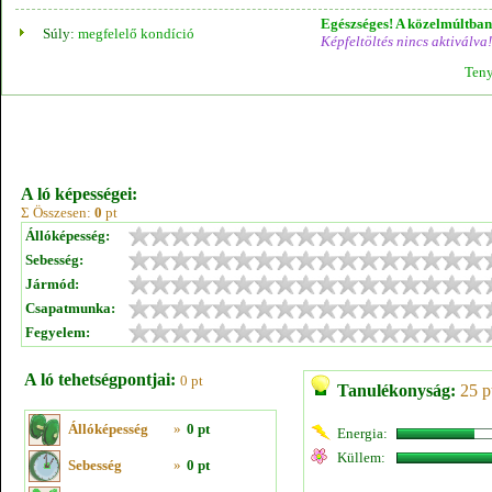
Egészséges! A közelmúltban 
Súly:
megfelelő kondíció
Képfeltöltés nincs aktiválva!
Teny
A ló képességei:
Σ Összesen:
0
pt
Állóképesség:
Sebesség:
Jármód:
Csapatmunka:
Fegyelem:
A ló tehetségpontjai:
0 pt
Tanulékonyság:
25 p
Állóképesség
»
0 pt
Energia:
Küllem:
Sebesség
»
0 pt