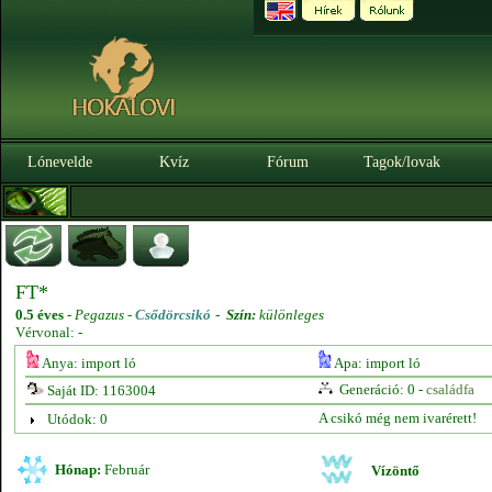
Lónevelde
Kvíz
Fórum
Tagok/lovak
FT*
0.5 éves
-
Pegazus -
Csődörcsikó
-
Szín:
különleges
Vérvonal: -
Anya: import ló
Apa: import ló
Generáció: 0 -
családfa
Saját ID: 1163004
A csikó még nem ivarérett!
Utódok: 0
Hónap:
Február
Vízöntő