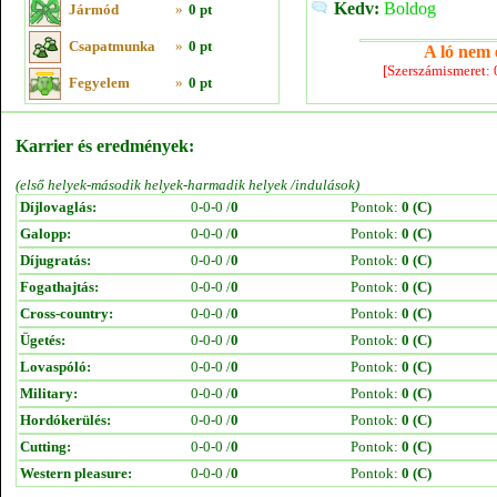
Kedv:
Boldog
Jármód
»
0 pt
Csapatmunka
»
0 pt
A ló nem e
[Szerszámismeret:
Fegyelem
»
0 pt
Karrier és eredmények:
(első helyek-második helyek-harmadik helyek /indulások)
Díjlovaglás:
0-0-0 /
0
Pontok:
0 (C)
Galopp:
0-0-0 /
0
Pontok:
0 (C)
Díjugratás:
0-0-0 /
0
Pontok:
0 (C)
Fogathajtás:
0-0-0 /
0
Pontok:
0 (C)
Cross-country:
0-0-0 /
0
Pontok:
0 (C)
Ügetés:
0-0-0 /
0
Pontok:
0 (C)
Lovaspóló:
0-0-0 /
0
Pontok:
0 (C)
Military:
0-0-0 /
0
Pontok:
0 (C)
Hordókerülés:
0-0-0 /
0
Pontok:
0 (C)
Cutting:
0-0-0 /
0
Pontok:
0 (C)
Western pleasure:
0-0-0 /
0
Pontok:
0 (C)