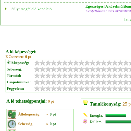
Egészséges! A közelmúltban 
Súly:
megfelelő kondíció
Képfeltöltés nincs aktiválva!
Teny
A ló képességei:
Σ Összesen:
0
pt
Állóképesség:
Sebesség:
Jármód:
Csapatmunka:
Fegyelem:
A ló tehetségpontjai:
0 pt
Tanulékonyság:
25 p
Állóképesség
»
0 pt
Energia:
Küllem:
Sebesség
»
0 pt