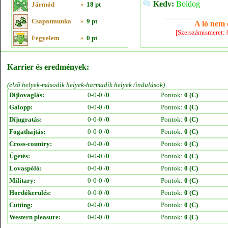
Kedv:
Boldog
Jármód
»
18 pt
Csapatmunka
»
9 pt
A ló nem e
[Szerszámismeret:
Fegyelem
»
0 pt
Karrier és eredmények:
(első helyek-második helyek-harmadik helyek /indulások)
Díjlovaglás:
0-0-0 /
0
Pontok:
0 (C)
Galopp:
0-0-0 /
0
Pontok:
0 (C)
Díjugratás:
0-0-0 /
0
Pontok:
0 (C)
Fogathajtás:
0-0-0 /
0
Pontok:
0 (C)
Cross-country:
0-0-0 /
0
Pontok:
0 (C)
Ügetés:
0-0-0 /
0
Pontok:
0 (C)
Lovaspóló:
0-0-0 /
0
Pontok:
0 (C)
Military:
0-0-0 /
0
Pontok:
0 (C)
Hordókerülés:
0-0-0 /
0
Pontok:
0 (C)
Cutting:
0-0-0 /
0
Pontok:
0 (C)
Western pleasure:
0-0-0 /
0
Pontok:
0 (C)